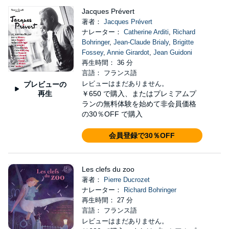
Jacques Prévert
著者：
Jacques Prévert
ナレーター：
Catherine Arditi
,
Richard
Bohringer
,
Jean-Claude Brialy
,
Brigitte
Fossey
,
Annie Girardot
,
Jean Guidoni
再生時間： 36 分
言語： フランス語
レビューはまだありません。
プレビューの
再生
￥650
で購入、またはプレミアムプ
ランの無料体験を始めて非会員価格
の30％OFF で購入
会員登録で30％OFF
Les clefs du zoo
著者：
Pierre Ducrozet
ナレーター：
Richard Bohringer
再生時間： 27 分
言語： フランス語
レビューはまだありません。