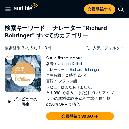
会員登録する
検索キーワード： ナレーター
"Richard
Bohringer"
すべてのカテゴリー
検索結果 3 のうち 1 - 3 件
人気
フィルター
Sur le fleuve Amour
著者：
Joseph Delteil
ナレーター：
Richard Bohringer
再生時間： 2 時間 25 分
言語： フランス語
レビューはまだありません。
￥1,090
で購入、またはプレミアムプ
ランの無料体験を始めて非会員価格
プレビューの
再生
の30％OFF で購入
会員登録で30％OFF