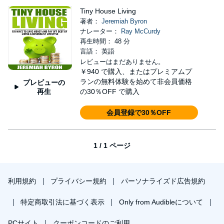
Tiny House Living
著者：
Jeremiah Byron
ナレーター：
Ray McCurdy
再生時間： 48 分
言語： 英語
レビューはまだありません。
￥940
で購入、またはプレミアムプ
ランの無料体験を始めて非会員価格
プレビューの
再生
の30％OFF で購入
会員登録で30％OFF
1 / 1 ページ
利用規約
プライバシー規約
パーソナライズド広告規約
特定商取引法に基づく表示
Only from Audibleについて
PCサイト
クーポンコードのご利用