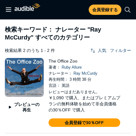
会員登録する
検索キーワード： ナレーター
"Ray
McCurdy"
すべてのカテゴリー
検索結果 2 のうち 1 - 2 件
人気
フィルター
The Office Zoo
著者：
Ruby Allure
ナレーター：
Ray McCurdy
再生時間： 3 時間 38 分
言語： 英語
レビューはまだありません。
￥1,090
で購入、またはプレミアムプ
ランの無料体験を始めて非会員価格
プレビューの
再生
の30％OFF で購入
会員登録で30％OFF