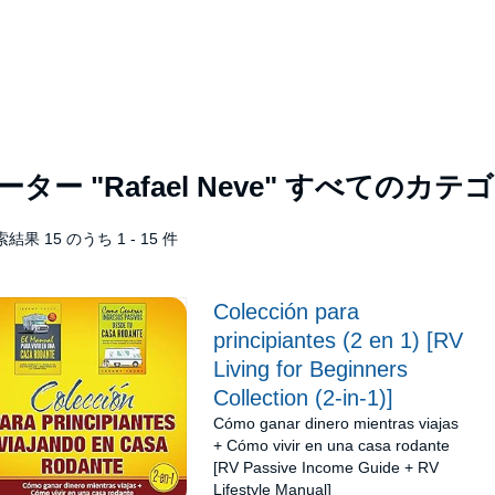
レーター
"Rafael Neve"
すべてのカテゴ
結果 15 のうち 1 - 15 件
Colección para
principiantes (2 en 1) [RV
Living for Beginners
Collection (2-in-1)]
Cómo ganar dinero mientras viajas
+ Cómo vivir en una casa rodante
[RV Passive Income Guide + RV
Lifestyle Manual]