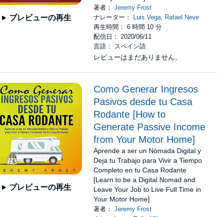
著者：
Jeremy Frost
ナレーター：
Luis Vega
,
Rafael Neve
プレビューの再生
再生時間： 6 時間 10 分
配信日： 2020/06/11
言語： スペイン語
レビューはまだありません。
Como Generar Ingresos
Pasivos desde tu Casa
Rodante [How to
Generate Passive Income
from Your Motor Home]
Aprende a ser un Nómada Digital y
Deja tu Trabajo para Vivir a Tiempo
Completo en tu Casa Rodante
[Learn to be a Digital Nomad and
プレビューの再生
Leave Your Job to Live Full Time in
Your Motor Home]
著者：
Jeremy Frost