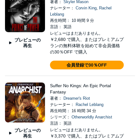
著者：
Skyler Mason
ナレーター：
Corvin King
,
Rachel
Leblang
再生時間： 10 時間 9 分
言語： 英語
レビューはまだありません。
￥2,680
で購入、またはプレミアムプ
プレビューの
再生
ランの無料体験を始めて非会員価格
の30％OFF で購入
会員登録で30％OFF
Suffer No Kings: An Epic Portal
Fantasy
著者：
Dreamer's Riot
ナレーター：
Rachel Leblang
再生時間： 16 時間 34 分
シリーズ：
Otherworldly Anarchist
言語： 英語
レビューはまだありません。
プレビューの
再生
￥3,370
で購入、またはプレミアムプ