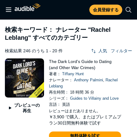
会員登録する
検索キーワード： ナレーター
"Rachel
Leblang"
すべてのカテゴリー
検索結果 246 のうち 1 - 20 件
人気
フィルター
The Dark Lord's Guide to Dating
(and Other War Crimes)
著者：
Tiffany Hunt
ナレーター：
Anthony Palmini
,
Rachel
Leblang
再生時間： 18 時間 36 分
シリーズ：
Guides to Villainy and Love
言語： 英語
プレビューの
再生
レビューはまだありません。
￥3,900
で購入、またはプレミアムプ
ラン30日間無料体験で試す
無料体験を試す