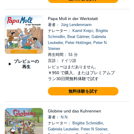
Papa Moll in der Werkstatt
著者：
Jürg Lendenmann
ナレーター：
Kamil Krejci
,
Brigitte
Schmidlin
,
Beat Gärtner
,
Gabriela
Leutwiler
,
Peter Hottinger
,
Peter N.
Steiner
再生時間： 51 分
言語： ドイツ語
プレビューの
再生
レビューはまだありません。
￥950
で購入、またはプレミアムプ
ラン30日間無料体験で試す
無料体験を試す
Globine und das Kuhrennen
著者：
N.N.
ナレーター：
Brigitte Schmidlin
,
Gabriela Leutwiler
,
Peter N Steiner
,