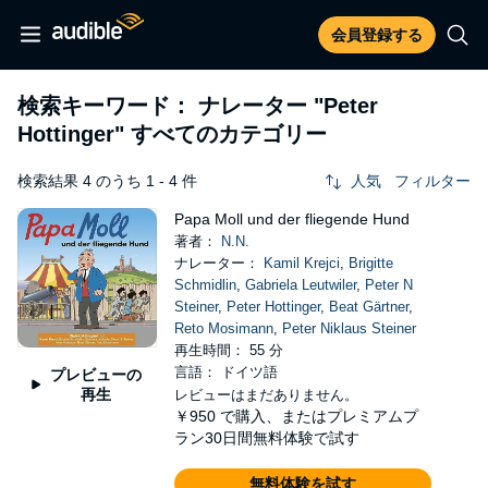
会員登録する
検索キーワード： ナレーター
"Peter
Hottinger"
すべてのカテゴリー
検索結果 4 のうち 1 - 4 件
人気
フィルター
Papa Moll und der fliegende Hund
著者：
N.N.
ナレーター：
Kamil Krejci
,
Brigitte
Schmidlin
,
Gabriela Leutwiler
,
Peter N
Steiner
,
Peter Hottinger
,
Beat Gärtner
,
Reto Mosimann
,
Peter Niklaus Steiner
再生時間： 55 分
言語： ドイツ語
プレビューの
再生
レビューはまだありません。
￥950
で購入、またはプレミアムプ
ラン30日間無料体験で試す
無料体験を試す