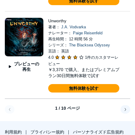
無料体験を試す
Unworthy
著者：
J.A. Vodvarka
ナレーター：
Paige Reisenfeld
再生時間： 12 時間 56 分
シリーズ：
The Blacksea Odyssey
言語： 英語
4.0
1件のカスタマーレ
プレビューの
ビュー
再生
￥3,370
で購入、またはプレミアムプ
ラン30日間無料体験で試す
無料体験を試す
1 / 10 ページ
戻る
次へ
利用規約
プライバシー規約
パーソナライズド広告規約