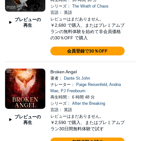
シリーズ：
The Wrath of Chaos
言語： 英語
レビューはまだありません。
プレビューの
再生
￥2,680
で購入、またはプレミアムプ
ランの無料体験を始めて非会員価格
の30％OFF で購入
会員登録で30％OFF
Broken Angel
著者：
Dante St.John
ナレーター：
Paige Reisenfeld
,
Andria
Mae
,
PJ Freebourn
再生時間： 6 時間 48 分
シリーズ：
After the Breaking
言語： 英語
レビューはまだありません。
プレビューの
再生
￥2,590
で購入、またはプレミアムプ
ラン30日間無料体験で試す