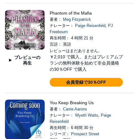
Phantom of the Mafia
著者：
Meg Fitzpatrick
ナレーター：
Paige Reisenfeld
,
PJ
Freebourn
再生時間： 4 時間 21 分
言語： 英語
レビューはまだありません。
￥2,010
で購入、またはプレミアムプ
プレビューの
再生
ランの無料体験を始めて非会員価格
の30％OFF で購入
会員登録で30％OFF
You Keep Breaking Us
著者：
Carrie Aarons
ナレーター：
Wyeth Watts
,
Paige
Reisenfeld
再生時間： 6 時間 30 分
シリーズ：
Prospect Street