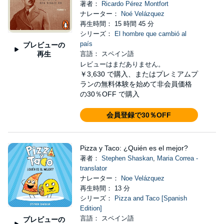
著者：
Ricardo Pérez Montfort
ナレーター：
Noé Velázquez
再生時間： 15 時間 45 分
シリーズ：
El hombre que cambió al
país
プレビューの
再生
言語： スペイン語
レビューはまだありません。
￥3,630
で購入、またはプレミアムプ
ランの無料体験を始めて非会員価格
の30％OFF で購入
会員登録で30％OFF
Pizza y Taco: ¿Quién es el mejor?
著者：
Stephen Shaskan
,
Maria Correa -
translator
ナレーター：
Noe Velázquez
再生時間： 13 分
シリーズ：
Pizza and Taco [Spanish
Edition]
言語： スペイン語
プレビューの