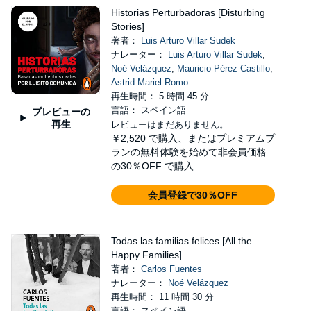
Historias Perturbadoras [Disturbing
Stories]
著者：
Luis Arturo Villar Sudek
ナレーター：
Luis Arturo Villar Sudek
,
Noé Velázquez
,
Mauricio Pérez Castillo
,
Astrid Mariel Romo
再生時間： 5 時間 45 分
言語： スペイン語
プレビューの
再生
レビューはまだありません。
￥2,520
で購入、またはプレミアムプ
ランの無料体験を始めて非会員価格
の30％OFF で購入
会員登録で30％OFF
Todas las familias felices [All the
Happy Families]
著者：
Carlos Fuentes
ナレーター：
Noé Velázquez
再生時間： 11 時間 30 分
言語： スペイン語