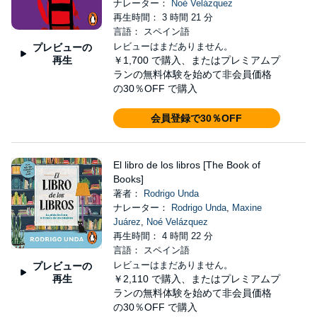
ナレーター：
Noé Velázquez
再生時間： 3 時間 21 分
言語： スペイン語
レビューはまだありません。
プレビューの
再生
￥1,700
で購入、またはプレミアムプ
ランの無料体験を始めて非会員価格
の30％OFF で購入
会員登録で30％OFF
El libro de los libros [The Book of
Books]
著者：
Rodrigo Unda
ナレーター：
Rodrigo Unda
,
Maxine
Juárez
,
Noé Velázquez
再生時間： 4 時間 22 分
言語： スペイン語
レビューはまだありません。
プレビューの
再生
￥2,110
で購入、またはプレミアムプ
ランの無料体験を始めて非会員価格
の30％OFF で購入