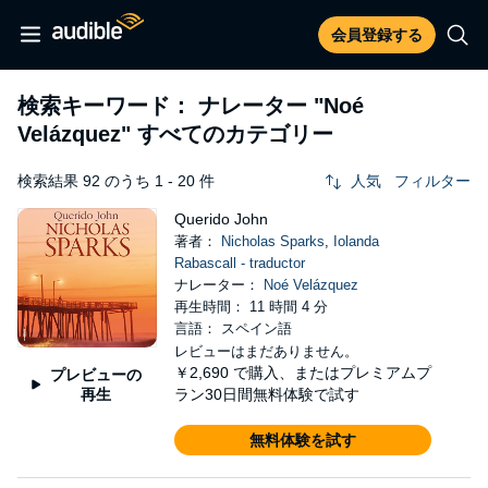
会員登録する
検索キーワード： ナレーター
"Noé
Velázquez"
すべてのカテゴリー
検索結果 92 のうち 1 - 20 件
人気
フィルター
Querido John
著者：
Nicholas Sparks
,
Iolanda
Rabascall - traductor
ナレーター：
Noé Velázquez
再生時間： 11 時間 4 分
言語： スペイン語
レビューはまだありません。
￥2,690
で購入、またはプレミアムプ
プレビューの
再生
ラン30日間無料体験で試す
無料体験を試す