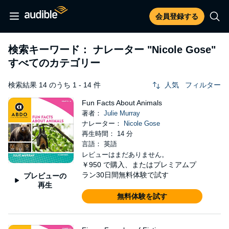
会員登録する
検索キーワード： ナレーター
"Nicole Gose"
すべてのカテゴリー
検索結果 14 のうち 1 - 14 件
人気
フィルター
Fun Facts About Animals
著者：
Julie Murray
ナレーター：
Nicole Gose
再生時間： 14 分
言語： 英語
レビューはまだありません。
￥950
で購入、またはプレミアムプ
ラン30日間無料体験で試す
プレビューの
再生
無料体験を試す