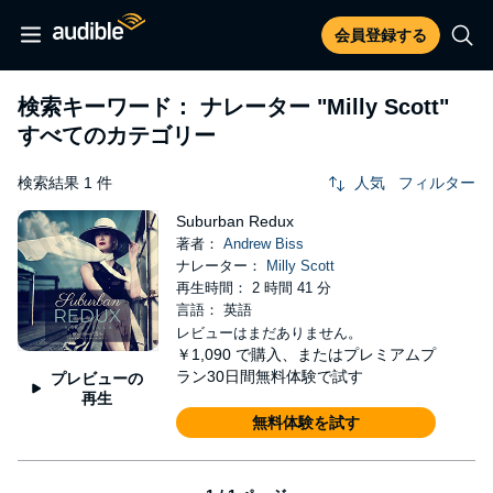
会員登録する
検索キーワード： ナレーター
"Milly Scott"
すべてのカテゴリー
検索結果 1 件
人気
フィルター
Suburban Redux
著者：
Andrew Biss
ナレーター：
Milly Scott
再生時間： 2 時間 41 分
言語： 英語
レビューはまだありません。
￥1,090
で購入、またはプレミアムプ
ラン30日間無料体験で試す
プレビューの
再生
無料体験を試す