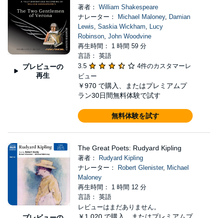
著者：
William Shakespeare
ナレーター：
Michael Maloney
,
Damian
Lewis
,
Saskia Wickham
,
Lucy
Robinson
,
John Woodvine
再生時間： 1 時間 59 分
言語： 英語
3.5
4件のカスタマーレ
プレビューの
再生
ビュー
￥970
で購入、またはプレミアムプ
ラン30日間無料体験で試す
無料体験を試す
The Great Poets: Rudyard Kipling
著者：
Rudyard Kipling
ナレーター：
Robert Glenister
,
Michael
Maloney
再生時間： 1 時間 12 分
言語： 英語
レビューはまだありません。
￥1,020
で購入、またはプレミアムプ
プレビューの