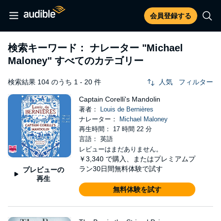
会員登録する
検索キーワード： ナレーター
"Michael
Maloney"
すべてのカテゴリー
検索結果 104 のうち 1 - 20 件
人気
フィルター
Captain Corelli's Mandolin
著者：
Louis de Bernières
ナレーター：
Michael Maloney
再生時間： 17 時間 22 分
言語： 英語
レビューはまだありません。
￥3,340
で購入、またはプレミアムプ
ラン30日間無料体験で試す
プレビューの
再生
無料体験を試す