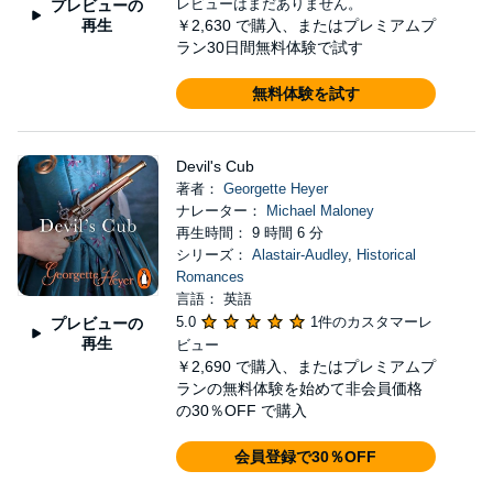
レビューはまだありません。
プレビューの
再生
￥2,630
で購入、またはプレミアムプ
ラン30日間無料体験で試す
無料体験を試す
Devil's Cub
著者：
Georgette Heyer
ナレーター：
Michael Maloney
再生時間： 9 時間 6 分
シリーズ：
Alastair-Audley
,
Historical
Romances
言語： 英語
5.0
1件のカスタマーレ
プレビューの
再生
ビュー
￥2,690
で購入、またはプレミアムプ
ランの無料体験を始めて非会員価格
の30％OFF で購入
会員登録で30％OFF