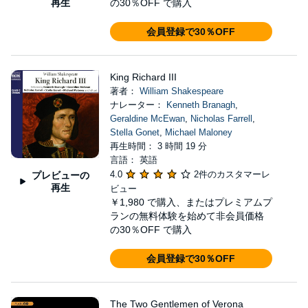
再生
の30％OFF で購入
会員登録で30％OFF
King Richard III
著者：
William Shakespeare
ナレーター：
Kenneth Branagh
,
Geraldine McEwan
,
Nicholas Farrell
,
Stella Gonet
,
Michael Maloney
再生時間： 3 時間 19 分
言語： 英語
4.0
2件のカスタマーレ
プレビューの
再生
ビュー
￥1,980
で購入、またはプレミアムプ
ランの無料体験を始めて非会員価格
の30％OFF で購入
会員登録で30％OFF
The Two Gentlemen of Verona