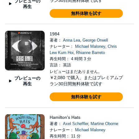
ラン30日間無料体験で試す
プレビューの
再生
無料体験を試す
1984
著者：
Anna Lea
,
George Orwell
ナレーター：
Michael Maloney
,
Chris
Lew Kum Hoi
,
Rhianne Barreto
再生時間： 4 時間 3 分
言語： 英語
レビューはまだありません。
￥2,080
で購入、またはプレミアムプ
プレビューの
再生
ラン30日間無料体験で試す
無料体験を試す
Hamilton's Hats
著者：
Axel Scheffler
,
Martine Oborne
ナレーター：
Michael Maloney
再生時間： 11 分