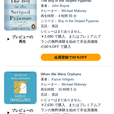
The Boy in the Striped Pyjamas
著者：
John Boyne
ナレーター：
Michael Maloney
再生時間： 4 時間 55 分
シリーズ：
Boy in the Striped Pyjamas
言語： 英語
レビューはまだありません。
￥2,080
で購入、またはプレミアムプ
プレビューの
再生
ランの無料体験を始めて非会員価格
の30％OFF で購入
会員登録で30％OFF
When We Were Orphans
著者：
Kazuo Ishiguro
ナレーター：
Michael Maloney
再生時間： 10 時間 5 分
言語： 英語
レビューはまだありません。
￥2,630
で購入、またはプレミアムプ
ランの無料体験を始めて非会員価格
プレビューの