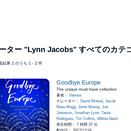
レーター
"Lynn Jacobs"
すべてのカテ
結果 2 のうち 1 - 2 件
Goodbye Europe
The unique must-have collection
著者：
Various
ナレーター：
David Rintoul
,
Jacob
Rees-Mogg
,
Jenni Murray
,
Joe
Jameson
,
Jonathan Lynn
,
Tania
Rodrigues
,
Tim Collins
,
Willow Nash
再生時間： 7 時間 37 分
配信日： 2017/11/16