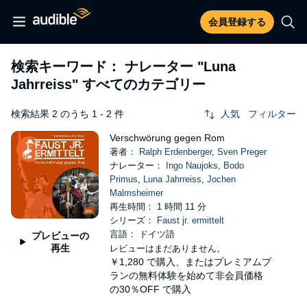
会員登録する
検索キーワード： ナレーター
"Luna
Jahrreiss"
すべてのカテゴリー
検索結果 2 のうち 1 - 2 件
人気
フィルター
Verschwörung gegen Rom
著者：
Ralph Erdenberger
,
Sven Preger
ナレーター：
Ingo Naujoks
,
Bodo
Primus
,
Luna Jahrreiss
,
Jochen
Malmsheimer
再生時間： 1 時間 11 分
シリーズ：
Faust jr. ermittelt
言語： ドイツ語
プレビューの
再生
レビューはまだありません。
￥1,280
で購入、またはプレミアムプ
ランの無料体験を始めて非会員価格
の30％OFF で購入