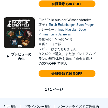
会員登録で30％OFF
Fünf Fälle aus der Wissensdetektei
著者：
Ralph Erdenberger
,
Sven Preger
ナレーター：
Ingo Naujoks
,
Bodo
Primus
,
Luna Jahrreiss
再生時間： 5 時間 52 分
言語： ドイツ語
レビューはまだありません。
￥2,420
で購入、またはプレミアムプ
プレビューの
再生
ランの無料体験を始めて非会員価格
の30％OFF で購入
会員登録で30％OFF
1 / 1 ページ
利用規約
プライバシー規約
パーソナライズド広告規約