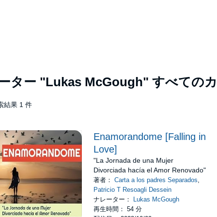
レーター
"Lukas McGough"
すべてのカ
索結果 1 件
Enamorandome [Falling in
Love]
"La Jornada de una Mujer
Divorciada hacía el Amor Renovado"
著者：
Carta a los padres Separados
,
Patricio T Resoagli Dessein
ナレーター：
Lukas McGough
再生時間： 54 分