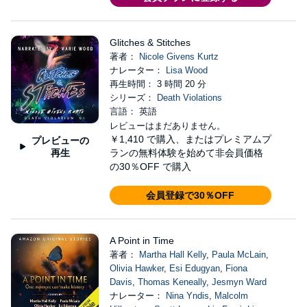
Glitches & Stitches
著者：
Nicole Givens Kurtz
ナレーター：
Lisa Wood
再生時間： 3 時間 20 分
シリーズ：
Death Violations
言語： 英語
レビューはまだありません。
￥1,410
で購入、またはプレミアムプ
プレビューの
再生
ランの無料体験を始めて非会員価格
の30％OFF で購入
会員登録で30％OFF
A Point in Time
著者：
Martha Hall Kelly
,
Paula McLain
,
Olivia Hawker
,
Esi Edugyan
,
Fiona
Davis
,
Thomas Keneally
,
Jesmyn Ward
ナレーター：
Nina Yndis
,
Malcolm