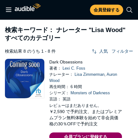
会員登録する
検索キーワード： ナレーター
"Lisa Wood"
すべてのカテゴリー
検索結果 8 のうち 1 - 8 件
人気
フィルター
Dark Obsessions
著者：
Lexi C. Foss
ナレーター：
Lisa Zimmerman
,
Auron
Wood
再生時間： 6 時間
シリーズ：
Monsters of Darkness
言語： 英語
レビューはまだありません。
￥2,590
で予約注文、またはプレミア
ムプラン無料体験を始めて非会員価
格の30％OFFで予約注文
会員プランに登録する