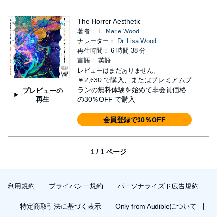
The Horror Aesthetic
著者：
L. Marie Wood
ナレーター：
Dr. Lisa Wood
再生時間： 6 時間 38 分
言語： 英語
レビューはまだありません。
￥2,630
で購入、またはプレミアムプ
ランの無料体験を始めて非会員価格
プレビューの
再生
の30％OFF で購入
会員登録で30％OFF
1 / 1 ページ
利用規約
プライバシー規約
パーソナライズド広告規約
特定商取引法に基づく表示
Only from Audibleについて