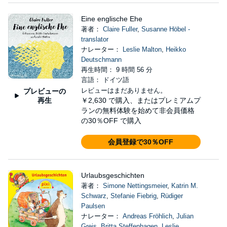
Eine englische Ehe
著者：
Claire Fuller
,
Susanne Höbel -
translator
ナレーター：
Leslie Malton
,
Heikko
Deutschmann
再生時間： 9 時間 56 分
言語： ドイツ語
レビューはまだありません。
プレビューの
再生
￥2,630
で購入、またはプレミアムプ
ランの無料体験を始めて非会員価格
の30％OFF で購入
会員登録で30％OFF
Urlaubsgeschichten
著者：
Simone Nettingsmeier
,
Katrin M.
Schwarz
,
Stefanie Fiebrig
,
Rüdiger
Paulsen
ナレーター：
Andreas Fröhlich
,
Julian
Greis
,
Britta Steffenhagen
,
Leslie