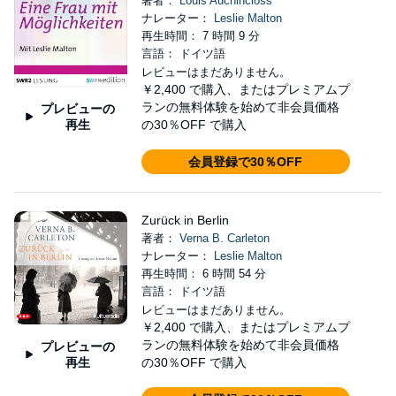
著者：
Louis Auchincloss
ナレーター：
Leslie Malton
再生時間： 7 時間 9 分
言語： ドイツ語
レビューはまだありません。
￥2,400
で購入、またはプレミアムプ
ランの無料体験を始めて非会員価格
プレビューの
再生
の30％OFF で購入
会員登録で30％OFF
Zurück in Berlin
著者：
Verna B. Carleton
ナレーター：
Leslie Malton
再生時間： 6 時間 54 分
言語： ドイツ語
レビューはまだありません。
￥2,400
で購入、またはプレミアムプ
ランの無料体験を始めて非会員価格
プレビューの
再生
の30％OFF で購入