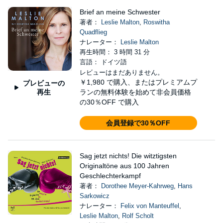
Brief an meine Schwester
著者：
Leslie Malton
,
Roswitha
Quadflieg
ナレーター：
Leslie Malton
再生時間： 3 時間 31 分
言語： ドイツ語
レビューはまだありません。
￥1,980
で購入、またはプレミアムプ
プレビューの
再生
ランの無料体験を始めて非会員価格
の30％OFF で購入
会員登録で30％OFF
Sag jetzt nichts! Die witztigsten
Originaltöne aus 100 Jahren
Geschlechterkampf
著者：
Dorothee Meyer-Kahrweg
,
Hans
Sarkowicz
ナレーター：
Felix von Manteuffel
,
Leslie Malton
,
Rolf Scholt