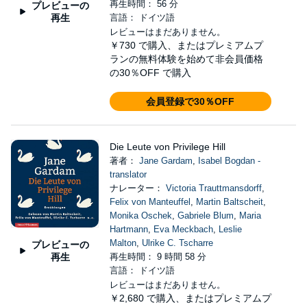
再生時間： 56 分
プレビューの
再生
言語： ドイツ語
レビューはまだありません。
￥730
で購入、またはプレミアムプ
ランの無料体験を始めて非会員価格
の30％OFF で購入
会員登録で30％OFF
Die Leute von Privilege Hill
著者：
Jane Gardam
,
Isabel Bogdan -
translator
ナレーター：
Victoria Trauttmansdorff
,
Felix von Manteuffel
,
Martin Baltscheit
,
Monika Oschek
,
Gabriele Blum
,
Maria
Hartmann
,
Eva Meckbach
,
Leslie
Malton
,
Ulrike C. Tscharre
プレビューの
再生
再生時間： 9 時間 58 分
言語： ドイツ語
レビューはまだありません。
￥2,680
で購入、またはプレミアムプ