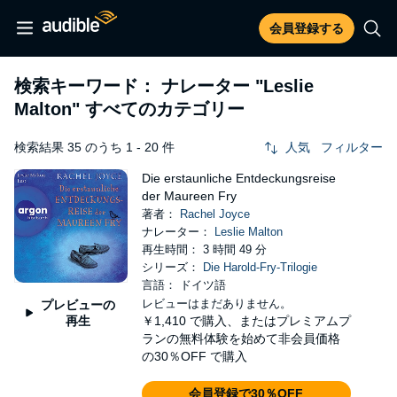
会員登録する
検索キーワード： ナレーター
"Leslie
Malton"
すべてのカテゴリー
検索結果 35 のうち 1 - 20 件
人気
フィルター
Die erstaunliche Entdeckungsreise
der Maureen Fry
著者：
Rachel Joyce
ナレーター：
Leslie Malton
再生時間： 3 時間 49 分
シリーズ：
Die Harold-Fry-Trilogie
言語： ドイツ語
レビューはまだありません。
プレビューの
再生
￥1,410
で購入、またはプレミアムプ
ランの無料体験を始めて非会員価格
の30％OFF で購入
会員登録で30％OFF