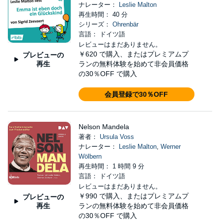
ナレーター：
Leslie Malton
再生時間： 40 分
シリーズ：
Ohrenbär
言語： ドイツ語
レビューはまだありません。
￥620
で購入、またはプレミアムプ
プレビューの
再生
ランの無料体験を始めて非会員価格
の30％OFF で購入
会員登録で30％OFF
Nelson Mandela
著者：
Ursula Voss
ナレーター：
Leslie Malton
,
Werner
Wölbern
再生時間： 1 時間 9 分
言語： ドイツ語
レビューはまだありません。
￥990
で購入、またはプレミアムプ
プレビューの
再生
ランの無料体験を始めて非会員価格
の30％OFF で購入