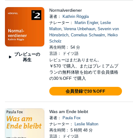
Normalverdiener
著者：
Kathrin Röggla
ナレーター：
Martin Engler
,
Leslie
Malton
,
Verena Unbehaun
,
Severin von
Hönsbröch
,
Cornelius Schwalm
,
Heiko
Scholz
再生時間： 54 分
言語： ドイツ語
プレビューの
再生
レビューはまだありません。
￥570
で購入、またはプレミアムプ
ランの無料体験を始めて非会員価格
の30％OFF で購入
会員登録で30％OFF
Was am Ende bleibt
著者：
Paula Fox
ナレーター：
Leslie Malton
再生時間： 5 時間 48 分
言語： ドイツ語