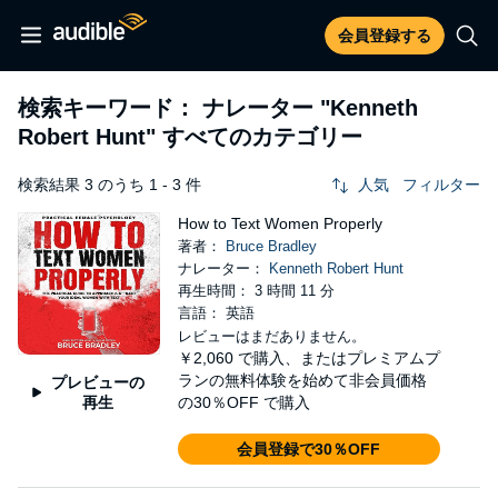
会員登録する
検索キーワード： ナレーター
"Kenneth
Robert Hunt"
すべてのカテゴリー
検索結果 3 のうち 1 - 3 件
人気
フィルター
How to Text Women Properly
著者：
Bruce Bradley
ナレーター：
Kenneth Robert Hunt
再生時間： 3 時間 11 分
言語： 英語
レビューはまだありません。
￥2,060
で購入、またはプレミアムプ
ランの無料体験を始めて非会員価格
プレビューの
再生
の30％OFF で購入
会員登録で30％OFF