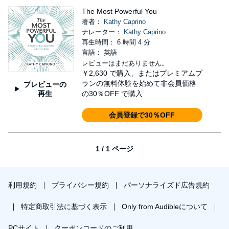
The Most Powerful You
著者：
Kathy Caprino
ナレーター：
Kathy Caprino
再生時間： 6 時間 4 分
言語： 英語
レビューはまだありません。
￥2,630
で購入、またはプレミアムプ
ランの無料体験を始めて非会員価格
プレビューの
再生
の30％OFF で購入
会員登録で30％OFF
1 / 1 ページ
利用規約
プライバシー規約
パーソナライズド広告規約
特定商取引法に基づく表示
Only from Audibleについて
PCサイト
クーポンコードのご利用