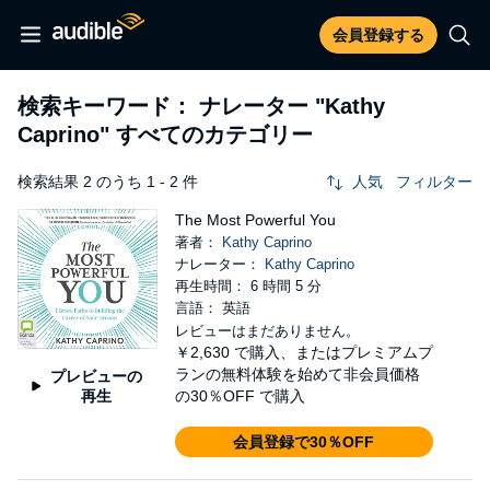
会員登録する
検索キーワード： ナレーター
"Kathy
Caprino"
すべてのカテゴリー
検索結果 2 のうち 1 - 2 件
人気
フィルター
The Most Powerful You
著者：
Kathy Caprino
ナレーター：
Kathy Caprino
再生時間： 6 時間 5 分
言語： 英語
レビューはまだありません。
￥2,630
で購入、またはプレミアムプ
ランの無料体験を始めて非会員価格
プレビューの
再生
の30％OFF で購入
会員登録で30％OFF