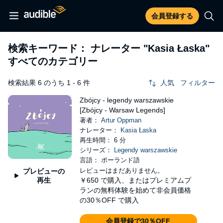
会員登録する
検索キーワード： ナレーター
"Kasia Łaska"
すべてのカテゴリー
検索結果 6 のうち 1 - 6 件
人気
フィルター
Zbójcy - legendy warszawskie
[Zbójcy - Warsaw Legends]
著者：
Artur Oppman
ナレーター：
Kasia Łaska
再生時間： 6 分
シリーズ：
Legendy warszawskie
言語： ポーランド語
レビューはまだありません。
プレビューの
再生
￥650
で購入、またはプレミアムプ
ランの無料体験を始めて非会員価格
の30％OFF で購入
会員登録で30％OFF