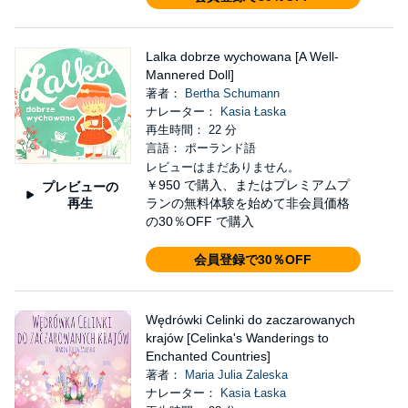
Lalka dobrze wychowana [A Well-
Mannered Doll]
著者：
Bertha Schumann
ナレーター：
Kasia Łaska
再生時間： 22 分
言語： ポーランド語
レビューはまだありません。
￥950
で購入、またはプレミアムプ
プレビューの
再生
ランの無料体験を始めて非会員価格
の30％OFF で購入
会員登録で30％OFF
Wędrówki Celinki do zaczarowanych
krajów [Celinka's Wanderings to
Enchanted Countries]
著者：
Maria Julia Zaleska
ナレーター：
Kasia Łaska