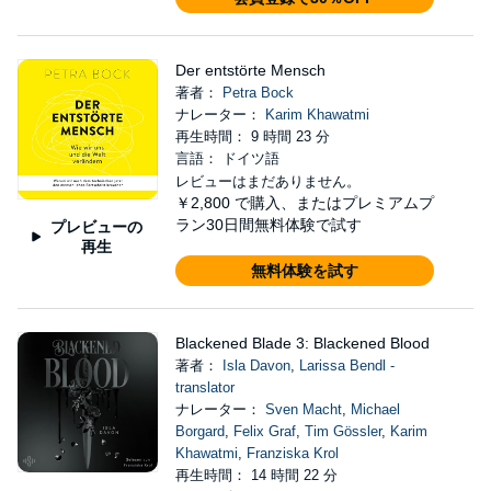
Der entstörte Mensch
著者：
Petra Bock
ナレーター：
Karim Khawatmi
再生時間： 9 時間 23 分
言語： ドイツ語
レビューはまだありません。
￥2,800
で購入、またはプレミアムプ
ラン30日間無料体験で試す
プレビューの
再生
無料体験を試す
Blackened Blade 3: Blackened Blood
著者：
Isla Davon
,
Larissa Bendl -
translator
ナレーター：
Sven Macht
,
Michael
Borgard
,
Felix Graf
,
Tim Gössler
,
Karim
Khawatmi
,
Franziska Krol
再生時間： 14 時間 22 分