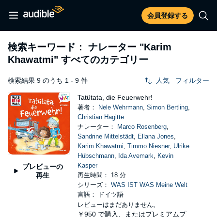
会員登録する
検索キーワード： ナレーター
"Karim
Khawatmi"
すべてのカテゴリー
検索結果 9 のうち 1 - 9 件
人気
フィルター
Tatütata, die Feuerwehr!
著者：
Nele Wehrmann
,
Simon Bertling
,
Christian Hagitte
ナレーター：
Marco Rosenberg
,
Sandrine Mittelstädt
,
Ellana Jones
,
Karim Khawatmi
,
Timmo Niesner
,
Ulrike
Hübschmann
,
Ida Avemark
,
Kevin
Kasper
プレビューの
再生
再生時間： 18 分
シリーズ：
WAS IST WAS Meine Welt
言語： ドイツ語
レビューはまだありません。
￥950
で購入、またはプレミアムプ