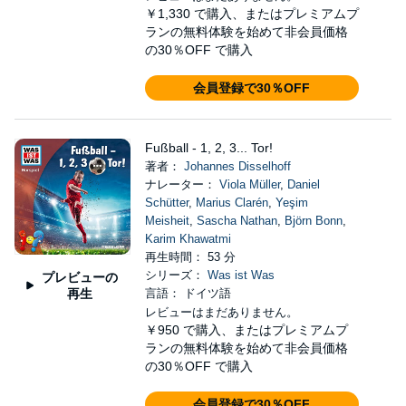
￥1,330
で購入、またはプレミアムプ
ランの無料体験を始めて非会員価格
の30％OFF で購入
会員登録で30％OFF
Fußball - 1, 2, 3... Tor!
著者：
Johannes Disselhoff
ナレーター：
Viola Müller
,
Daniel
Schütter
,
Marius Clarén
,
Yeşim
Meisheit
,
Sascha Nathan
,
Björn Bonn
,
Karim Khawatmi
再生時間： 53 分
シリーズ：
Was ist Was
プレビューの
再生
言語： ドイツ語
レビューはまだありません。
￥950
で購入、またはプレミアムプ
ランの無料体験を始めて非会員価格
の30％OFF で購入
会員登録で30％OFF