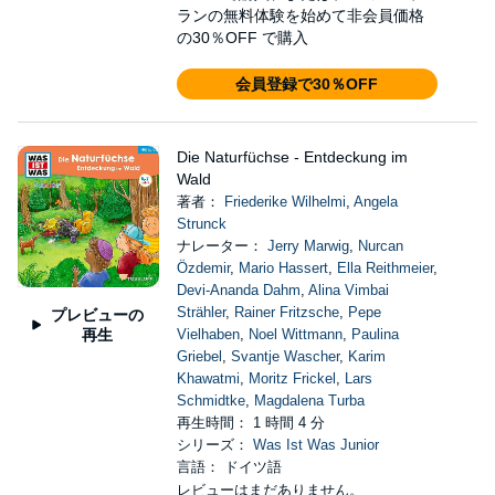
ランの無料体験を始めて非会員価格
の30％OFF で購入
会員登録で30％OFF
Die Naturfüchse - Entdeckung im
Wald
著者：
Friederike Wilhelmi
,
Angela
Strunck
ナレーター：
Jerry Marwig
,
Nurcan
Özdemir
,
Mario Hassert
,
Ella Reithmeier
,
Devi-Ananda Dahm
,
Alina Vimbai
Strähler
,
Rainer Fritzsche
,
Pepe
プレビューの
再生
Vielhaben
,
Noel Wittmann
,
Paulina
Griebel
,
Svantje Wascher
,
Karim
Khawatmi
,
Moritz Frickel
,
Lars
Schmidtke
,
Magdalena Turba
再生時間： 1 時間 4 分
シリーズ：
Was Ist Was Junior
言語： ドイツ語
レビューはまだありません。