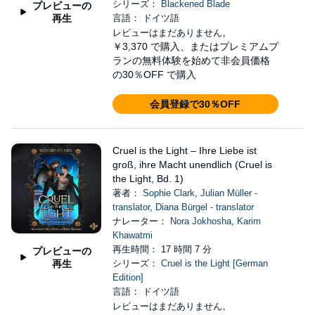
シリーズ：
Blackened Blade
プレビューの
再生
言語： ドイツ語
レビューはまだありません。
￥3,370
で購入、またはプレミアムプ
ランの無料体験を始めて非会員価格
の30％OFF で購入
会員登録で30％OFF
Cruel is the Light – Ihre Liebe ist
groß, ihre Macht unendlich (Cruel is
the Light, Bd. 1)
著者：
Sophie Clark
,
Julian Müller -
translator
,
Diana Bürgel - translator
ナレーター：
Nora Jokhosha
,
Karim
Khawatmi
再生時間： 17 時間 7 分
プレビューの
再生
シリーズ：
Cruel is the Light [German
Edition]
言語： ドイツ語
レビューはまだありません。