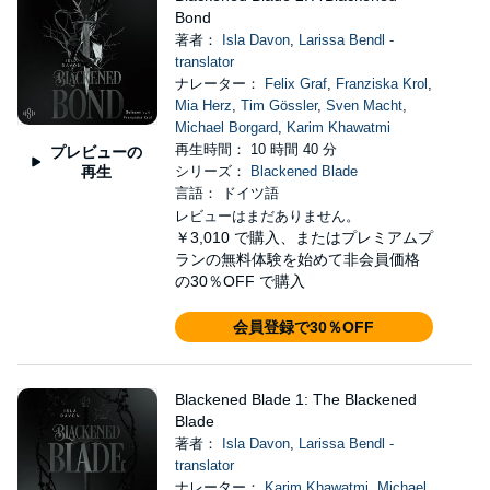
Bond
著者：
Isla Davon
,
Larissa Bendl -
translator
ナレーター：
Felix Graf
,
Franziska Krol
,
Mia Herz
,
Tim Gössler
,
Sven Macht
,
Michael Borgard
,
Karim Khawatmi
再生時間： 10 時間 40 分
プレビューの
再生
シリーズ：
Blackened Blade
言語： ドイツ語
レビューはまだありません。
￥3,010
で購入、またはプレミアムプ
ランの無料体験を始めて非会員価格
の30％OFF で購入
会員登録で30％OFF
Blackened Blade 1: The Blackened
Blade
著者：
Isla Davon
,
Larissa Bendl -
translator
ナレーター：
Karim Khawatmi
,
Michael