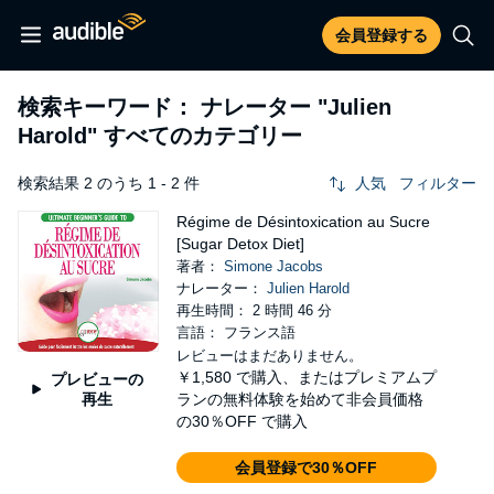
会員登録する
検索キーワード： ナレーター
"Julien
Harold"
すべてのカテゴリー
検索結果 2 のうち 1 - 2 件
人気
フィルター
Régime de Désintoxication au Sucre
[Sugar Detox Diet]
著者：
Simone Jacobs
ナレーター：
Julien Harold
再生時間： 2 時間 46 分
言語： フランス語
レビューはまだありません。
￥1,580
で購入、またはプレミアムプ
プレビューの
再生
ランの無料体験を始めて非会員価格
の30％OFF で購入
会員登録で30％OFF