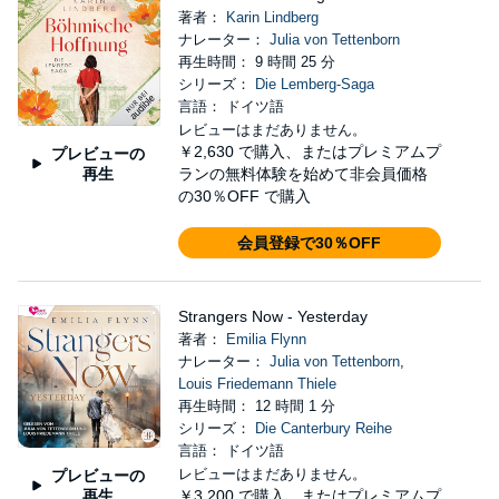
著者：
Karin Lindberg
ナレーター：
Julia von Tettenborn
再生時間： 9 時間 25 分
シリーズ：
Die Lemberg-Saga
言語： ドイツ語
レビューはまだありません。
￥2,630
で購入、またはプレミアムプ
プレビューの
再生
ランの無料体験を始めて非会員価格
の30％OFF で購入
会員登録で30％OFF
Strangers Now - Yesterday
著者：
Emilia Flynn
ナレーター：
Julia von Tettenborn
,
Louis Friedemann Thiele
再生時間： 12 時間 1 分
シリーズ：
Die Canterbury Reihe
言語： ドイツ語
レビューはまだありません。
プレビューの
再生
￥3,200
で購入、またはプレミアムプ