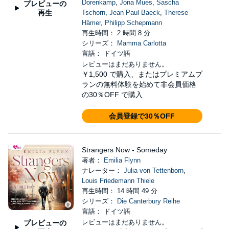
Dorenkamp
,
Jona Mues
,
Sascha
プレビューの
再生
Tschorn
,
Jean Paul Baeck
,
Therese
Hämer
,
Philipp Schepmann
再生時間： 2 時間 8 分
シリーズ：
Mamma Carlotta
言語： ドイツ語
レビューはまだありません。
￥1,500
で購入、またはプレミアムプ
ランの無料体験を始めて非会員価格
の30％OFF で購入
会員登録で30％OFF
Strangers Now - Someday
著者：
Emilia Flynn
ナレーター：
Julia von Tettenborn
,
Louis Friedemann Thiele
再生時間： 14 時間 49 分
シリーズ：
Die Canterbury Reihe
言語： ドイツ語
レビューはまだありません。
プレビューの