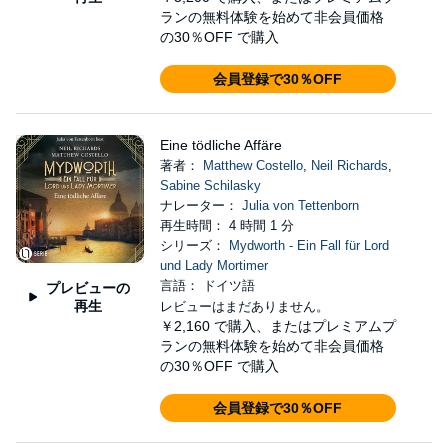
ランの無料体験を始めて非会員価格
の30％OFF で購入
会員登録で30％OFF
Eine tödliche Affäre
著者：
Matthew Costello
,
Neil Richards
,
Sabine Schilasky
ナレーター：
Julia von Tettenborn
再生時間： 4 時間 1 分
シリーズ：
Mydworth - Ein Fall für Lord
und Lady Mortimer
言語： ドイツ語
プレビューの
再生
レビューはまだありません。
￥2,160
で購入、またはプレミアムプ
ランの無料体験を始めて非会員価格
の30％OFF で購入
会員登録で30％OFF