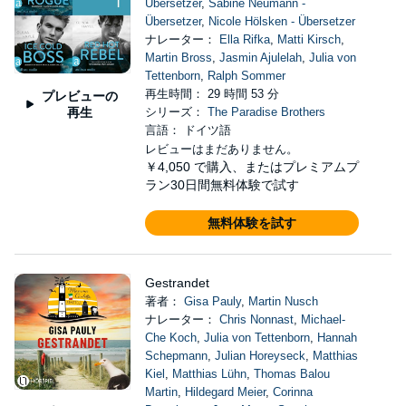
Übersetzer
,
Sabine Neumann -
Übersetzer
,
Nicole Hölsken - Übersetzer
ナレーター：
Ella Rifka
,
Matti Kirsch
,
Martin Bross
,
Jasmin Ajulelah
,
Julia von
Tettenborn
,
Ralph Sommer
再生時間： 29 時間 53 分
プレビューの
再生
シリーズ：
The Paradise Brothers
言語： ドイツ語
レビューはまだありません。
￥4,050
で購入、またはプレミアムプ
ラン30日間無料体験で試す
無料体験を試す
Gestrandet
著者：
Gisa Pauly
,
Martin Nusch
ナレーター：
Chris Nonnast
,
Michael-
Che Koch
,
Julia von Tettenborn
,
Hannah
Schepmann
,
Julian Horeyseck
,
Matthias
Kiel
,
Matthias Lühn
,
Thomas Balou
Martin
,
Hildegard Meier
,
Corinna