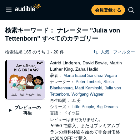
会員登録する
検索キーワード： ナレーター
"Julia von
Tettenborn"
すべてのカテゴリー
検索結果 165 のうち 1 - 20 件
人気
フィルター
Astrid Lindgren, David Bowie, Martin
Luther King, Zaha Hadid
著者：
María Isabel Sánchez Vegara
ナレーター：
Peter Lontzek
,
Stella
Blankenburg
,
Matti Kaminski
,
Julia von
Tettenborn
,
Wolfgang Wagner
再生時間： 31 分
シリーズ：
Little People, Big Dreams
プレビューの
再生
言語： ドイツ語
レビューはまだありません。
￥950
で購入、またはプレミアムプ
ランの無料体験を始めて非会員価格
の30％OFF で購入