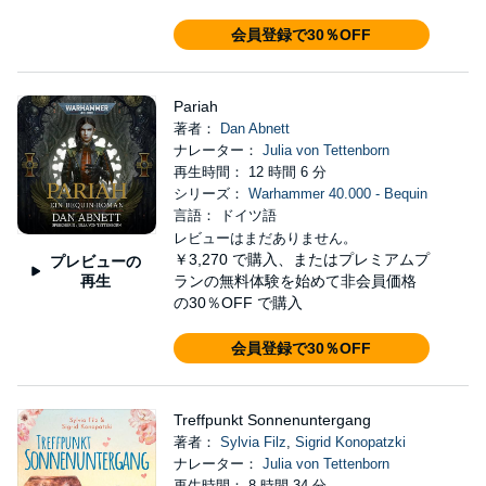
会員登録で30％OFF
Pariah
著者：
Dan Abnett
ナレーター：
Julia von Tettenborn
再生時間： 12 時間 6 分
シリーズ：
Warhammer 40.000 - Bequin
言語： ドイツ語
レビューはまだありません。
￥3,270
で購入、またはプレミアムプ
プレビューの
再生
ランの無料体験を始めて非会員価格
の30％OFF で購入
会員登録で30％OFF
Treffpunkt Sonnenuntergang
著者：
Sylvia Filz
,
Sigrid Konopatzki
ナレーター：
Julia von Tettenborn
再生時間： 8 時間 34 分