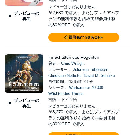
言語： ドイツ語
レビューはまだありません。
￥2,630
で購入、またはプレミアムプ
プレビューの
再生
ランの無料体験を始めて非会員価格
の30％OFF で購入
会員登録で30％OFF
Im Schatten des Regenten
著者：
Chris Wraight
ナレーター：
Julia von Tettenborn
,
Christiane Nothofer
,
David M. Schulze
再生時間： 13 時間 23 分
シリーズ：
Warhammer 40.000 -
Wächter des Throns
言語： ドイツ語
プレビューの
再生
レビューはまだありません。
￥3,270
で購入、またはプレミアムプ
ランの無料体験を始めて非会員価格
の30％OFF で購入