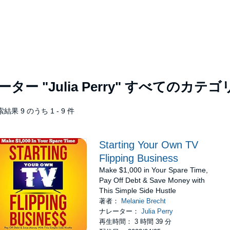
レーター
"Julia Perry"
すべてのカテゴ
結果 9 のうち 1 - 9 件
Starting Your Own TV
Flipping Business
Make $1,000 in Your Spare Time,
Pay Off Debt & Save Money with
This Simple Side Hustle
著者：
Melanie Brecht
ナレーター：
Julia Perry
再生時間： 3 時間 39 分