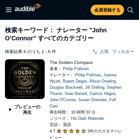
会員登録する
検索キーワード： ナレーター
"John
O'Connor"
すべてのカテゴリー
検索結果 6 のうち 1 - 6 件
人気
フィルター
The Golden Compass
著者：
Philip Pullman
ナレーター：
Philip Pullman
,
Joanna
Wyatt
,
Rupert Degas
,
Alison Dowling
,
Douglas Blackwell
,
Jill Shilling
,
Stephen
Thorne
,
Sean Barrett
,
Garrick Hagon
,
John O'Connor
,
Susan Sheridan
,
Full
Cast
プレビューの
再生
再生時間： 10 時間 33 分
シリーズ：
His Dark Materials
言語： 英語
4.7
3件のカスタマーレ
ビュー