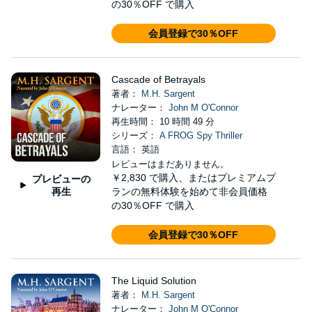
の30％OFF で購入
会員登録で30％OFF
Cascade of Betrayals
著者：
M.H. Sargent
ナレーター：
John M O'Connor
再生時間： 10 時間 49 分
シリーズ：
A FROG Spy Thriller
言語： 英語
レビューはまだありません。
￥2,830
で購入、またはプレミアムプ
プレビューの
再生
ランの無料体験を始めて非会員価格
の30％OFF で購入
会員登録で30％OFF
The Liquid Solution
著者：
M.H. Sargent
ナレーター：
John M O'Connor