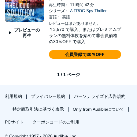
再生時間： 11 時間 42 分
シリーズ：
A FROG Spy Thriller
言語： 英語
レビューはまだありません。
￥3,570
で購入、またはプレミアムプ
プレビューの
再生
ランの無料体験を始めて非会員価格
の30％OFF で購入
会員登録で30％OFF
1 / 1 ページ
利用規約
プライバシー規約
パーソナライズド広告規約
特定商取引法に基づく表示
Only from Audibleについて
PCサイト
クーポンコードのご利用
© Copyright 1997 - 2026 Audible, Inc