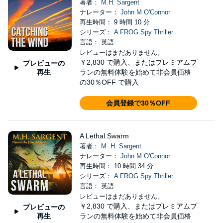
著者：
M.H. Sargent
ナレーター：
John M O'Connor
再生時間： 9 時間 10 分
シリーズ：
A FROG Spy Thriller
言語： 英語
レビューはまだありません。
￥2,830
で購入、またはプレミアムプ
プレビューの
再生
ランの無料体験を始めて非会員価格
の30％OFF で購入
会員登録で30％OFF
A Lethal Swarm
著者：
M. H. Sargent
ナレーター：
John M O'Connor
再生時間： 10 時間 34 分
シリーズ：
A FROG Spy Thriller
言語： 英語
レビューはまだありません。
￥2,830
で購入、またはプレミアムプ
プレビューの
再生
ランの無料体験を始めて非会員価格