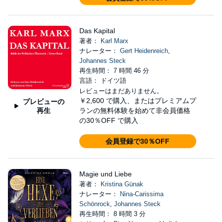
Das Kapital
著者：
Karl Marx
ナレーター：
Gert Heidenreich
,
Johannes Steck
再生時間： 7 時間 46 分
言語： ドイツ語
レビューはまだありません。
￥2,600
で購入、またはプレミアムプ
プレビューの
再生
ランの無料体験を始めて非会員価格
の30％OFF で購入
会員登録で30％OFF
Magie und Liebe
著者：
Kristina Günak
ナレーター：
Nina-Carissima
Schönrock
,
Johannes Steck
再生時間： 8 時間 3 分