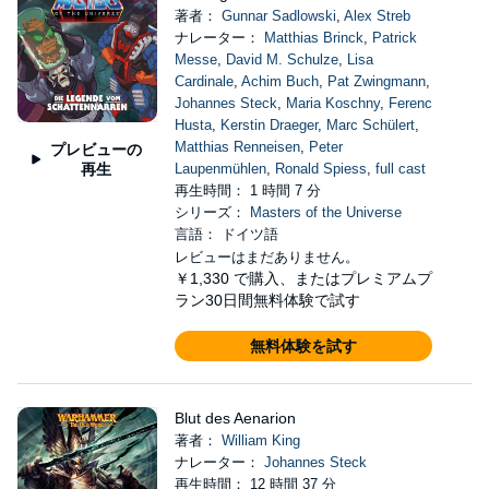
著者：
Gunnar Sadlowski
,
Alex Streb
ナレーター：
Matthias Brinck
,
Patrick
Messe
,
David M. Schulze
,
Lisa
Cardinale
,
Achim Buch
,
Pat Zwingmann
,
Johannes Steck
,
Maria Koschny
,
Ferenc
Husta
,
Kerstin Draeger
,
Marc Schülert
,
Matthias Renneisen
,
Peter
プレビューの
再生
Laupenmühlen
,
Ronald Spiess
,
full cast
再生時間： 1 時間 7 分
シリーズ：
Masters of the Universe
言語： ドイツ語
レビューはまだありません。
￥1,330
で購入、またはプレミアムプ
ラン30日間無料体験で試す
無料体験を試す
Blut des Aenarion
著者：
William King
ナレーター：
Johannes Steck
再生時間： 12 時間 37 分