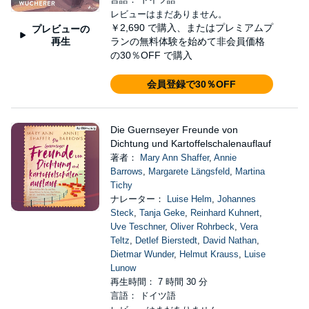
レビューはまだありません。
￥2,690
で購入、またはプレミアムプ
プレビューの
再生
ランの無料体験を始めて非会員価格
の30％OFF で購入
会員登録で30％OFF
Die Guernseyer Freunde von
Dichtung und Kartoffelschalenauflauf
著者：
Mary Ann Shaffer
,
Annie
Barrows
,
Margarete Längsfeld
,
Martina
Tichy
ナレーター：
Luise Helm
,
Johannes
Steck
,
Tanja Geke
,
Reinhard Kuhnert
,
Uve Teschner
,
Oliver Rohrbeck
,
Vera
Teltz
,
Detlef Bierstedt
,
David Nathan
,
Dietmar Wunder
,
Helmut Krauss
,
Luise
Lunow
再生時間： 7 時間 30 分
言語： ドイツ語