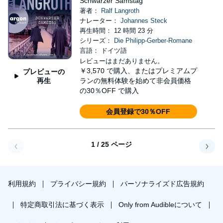
Schwarzer Samstag
著者：
Ralf Langroth
ナレーター：
Johannes Steck
再生時間： 12 時間 23 分
シリーズ：
Die Philipp-Gerber-Romane
言語： ドイツ語
レビューはまだありません。
￥3,570
で購入、またはプレミアムプ
プレビューの
再生
ランの無料体験を始めて非会員価格
の30％OFF で購入
会員登録で30％OFF
1 / 25 ページ
戻る
次へ
利用規約
プライバシー規約
パーソナライズド広告規約
特定商取引法に基づく表示
Only from Audibleについて