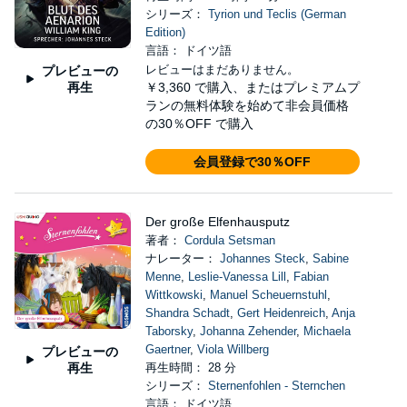
シリーズ：
Tyrion und Teclis (German
Edition)
言語： ドイツ語
レビューはまだありません。
プレビューの
再生
￥3,360
で購入、またはプレミアムプ
ランの無料体験を始めて非会員価格
の30％OFF で購入
会員登録で30％OFF
Der große Elfenhausputz
著者：
Cordula Setsman
ナレーター：
Johannes Steck
,
Sabine
Menne
,
Leslie-Vanessa Lill
,
Fabian
Wittkowski
,
Manuel Scheuernstuhl
,
Shandra Schadt
,
Gert Heidenreich
,
Anja
Taborsky
,
Johanna Zehender
,
Michaela
Gaertner
,
Viola Willberg
プレビューの
再生
再生時間： 28 分
シリーズ：
Sternenfohlen - Sternchen
言語： ドイツ語