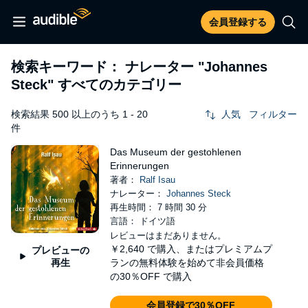
会員登録する
検索キーワード： ナレーター
"Johannes
Steck"
すべてのカテゴリー
検索結果 500 以上のうち 1 - 20
人気
フィルター
件
Das Museum der gestohlenen
Erinnerungen
著者：
Ralf Isau
ナレーター：
Johannes Steck
再生時間： 7 時間 30 分
言語： ドイツ語
レビューはまだありません。
￥2,640
で購入、またはプレミアムプ
プレビューの
再生
ランの無料体験を始めて非会員価格
の30％OFF で購入
会員登録で30％OFF