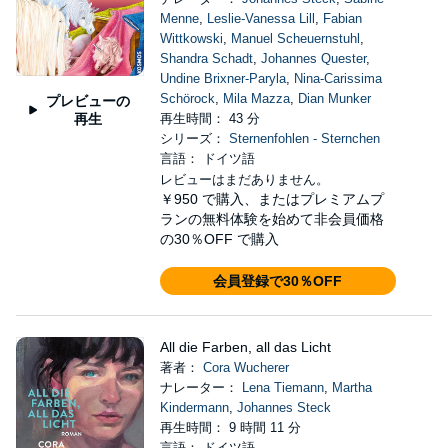
Menne
,
Leslie-Vanessa Lill
,
Fabian
Wittkowski
,
Manuel Scheuernstuhl
,
Shandra Schadt
,
Johannes Quester
,
Undine Brixner-Paryla
,
Nina-Carissima
Schörock
,
Mila Mazza
,
Dian Munker
プレビューの
再生
再生時間： 43 分
シリーズ：
Sternenfohlen - Sternchen
言語： ドイツ語
レビューはまだありません。
￥950
で購入、またはプレミアムプ
ランの無料体験を始めて非会員価格
の30％OFF で購入
会員登録で30％OFF
All die Farben, all das Licht
著者：
Cora Wucherer
ナレーター：
Lena Tiemann
,
Martha
Kindermann
,
Johannes Steck
再生時間： 9 時間 11 分
言語： ドイツ語