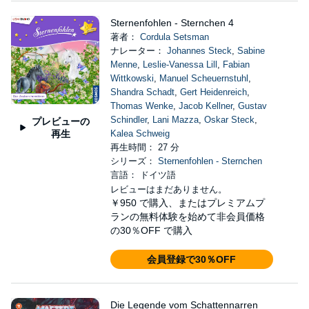
Sternenfohlen - Sternchen 4
著者：
Cordula Setsman
ナレーター：
Johannes Steck
,
Sabine
Menne
,
Leslie-Vanessa Lill
,
Fabian
Wittkowski
,
Manuel Scheuernstuhl
,
Shandra Schadt
,
Gert Heidenreich
,
Thomas Wenke
,
Jacob Kellner
,
Gustav
Schindler
,
Lani Mazza
,
Oskar Steck
,
プレビューの
再生
Kalea Schweig
再生時間： 27 分
シリーズ：
Sternenfohlen - Sternchen
言語： ドイツ語
レビューはまだありません。
￥950
で購入、またはプレミアムプ
ランの無料体験を始めて非会員価格
の30％OFF で購入
会員登録で30％OFF
Die Legende vom Schattennarren