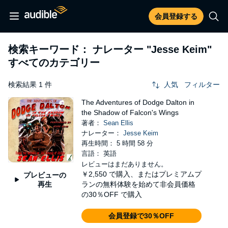
会員登録する
検索キーワード： ナレーター
"Jesse Keim"
すべてのカテゴリー
検索結果 1 件
人気
フィルター
The Adventures of Dodge Dalton in
the Shadow of Falcon's Wings
著者：
Sean Ellis
ナレーター：
Jesse Keim
再生時間： 5 時間 58 分
言語： 英語
レビューはまだありません。
￥2,550
で購入、またはプレミアムプ
プレビューの
再生
ランの無料体験を始めて非会員価格
の30％OFF で購入
会員登録で30％OFF