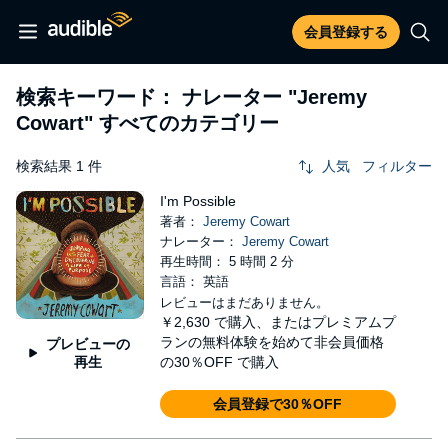
会員登録する
検索キーワード： ナレーター
"Jeremy
Cowart"
すべてのカテゴリー
検索結果 1 件
人気
フィルター
I'm Possible
著者：
Jeremy Cowart
ナレーター：
Jeremy Cowart
再生時間： 5 時間 2 分
言語： 英語
レビューはまだありません。
￥2,630
で購入、またはプレミアムプ
ランの無料体験を始めて非会員価格
プレビューの
再生
の30％OFF で購入
会員登録で30％OFF