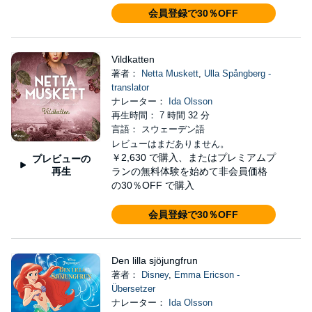
会員登録で30％OFF
Vildkatten
著者：
Netta Muskett
,
Ulla Spångberg -
translator
ナレーター：
Ida Olsson
再生時間： 7 時間 32 分
言語： スウェーデン語
レビューはまだありません。
￥2,630
で購入、またはプレミアムプ
プレビューの
再生
ランの無料体験を始めて非会員価格
の30％OFF で購入
会員登録で30％OFF
Den lilla sjöjungfrun
著者：
Disney
,
Emma Ericson -
Übersetzer
ナレーター：
Ida Olsson