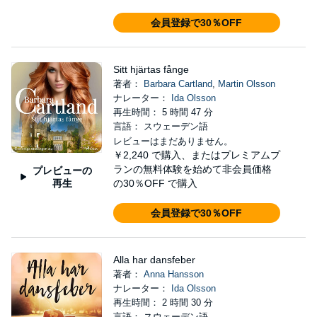
会員登録で30％OFF
Sitt hjärtas fånge
著者：
Barbara Cartland
,
Martin Olsson
ナレーター：
Ida Olsson
再生時間： 5 時間 47 分
言語： スウェーデン語
レビューはまだありません。
￥2,240
で購入、またはプレミアムプ
ランの無料体験を始めて非会員価格
プレビューの
再生
の30％OFF で購入
会員登録で30％OFF
Alla har dansfeber
著者：
Anna Hansson
ナレーター：
Ida Olsson
再生時間： 2 時間 30 分
言語： スウェーデン語