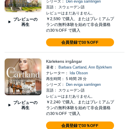
シリーズ：
Den eviga samlingen
言語： スウェーデン語
レビューはまだありません。
￥2,590
で購入、またはプレミアムプ
プレビューの
再生
ランの無料体験を始めて非会員価格
の30％OFF で購入
会員登録で30％OFF
Kärlekens irrgångar
著者：
Barbara Cartland
,
Ann Björkhem
ナレーター：
Ida Olsson
再生時間： 5 時間 28 分
シリーズ：
Den eviga samlingen
言語： スウェーデン語
レビューはまだありません。
￥2,240
で購入、またはプレミアムプ
プレビューの
再生
ランの無料体験を始めて非会員価格
の30％OFF で購入
会員登録で30％OFF