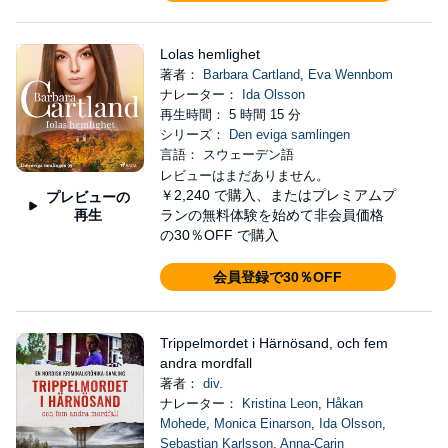
Lolas hemlighet
著者：
Barbara Cartland
,
Eva Wennbom
ナレーター：
Ida Olsson
再生時間： 5 時間 15 分
シリーズ：
Den eviga samlingen
言語： スウェーデン語
レビューはまだありません。
￥2,240
で購入、またはプレミアムプ
プレビューの
再生
ランの無料体験を始めて非会員価格
の30％OFF で購入
会員登録で30％OFF
Trippelmordet i Härnösand, och fem
andra mordfall
著者：
div.
ナレーター：
Kristina Leon
,
Håkan
Mohede
,
Monica Einarson
,
Ida Olsson
,
Sebastian Karlsson
,
Anna-Carin