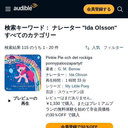
会員登録する
検索キーワード： ナレーター
"Ida Olsson"
すべてのカテゴリー
検索結果 115 のうち 1 - 20 件
人気
フィルター
Pinkie Pie och det rockiga
ponnypaloozapartyt!
著者：
G. M. Berrow
ナレーター：
Ida Olsson
再生時間： 1 時間 33 分
シリーズ：
My Little Pony
言語： スウェーデン語
レビューはまだありません。
プレビューの
再生
￥1,330
で購入、またはプレミアムプ
ランの無料体験を始めて非会員価格
の30％OFF で購入
会員登録で30％OFF