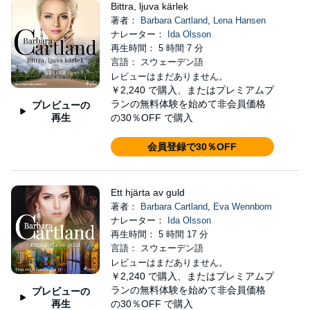
Bittra, ljuva kärlek
著者：
Barbara Cartland
,
Lena Hansen
ナレーター：
Ida Olsson
再生時間： 5 時間 7 分
言語： スウェーデン語
レビューはまだありません。
￥2,240
で購入、またはプレミアムプ
ランの無料体験を始めて非会員価格
プレビューの
再生
の30％OFF で購入
会員登録で30％OFF
Ett hjärta av guld
著者：
Barbara Cartland
,
Eva Wennbom
ナレーター：
Ida Olsson
再生時間： 5 時間 17 分
言語： スウェーデン語
レビューはまだありません。
￥2,240
で購入、またはプレミアムプ
ランの無料体験を始めて非会員価格
プレビューの
再生
の30％OFF で購入