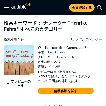
会員登録する
検索キーワード： ナレーター
"Henrike
Fehrs"
すべてのカテゴリー
検索結果 1 件
人気
フィルター
Was ist hinter dem Gartenzaun?
著者：
Henrike Fehrs
ナレーター：
Henrike Fehrs
再生時間： 27 分
言語： ドイツ語
レビューはまだありません。
￥950
で購入、またはプレミアムプ
ラン30日間無料体験で試す
プレビューの
再生
無料体験を試す