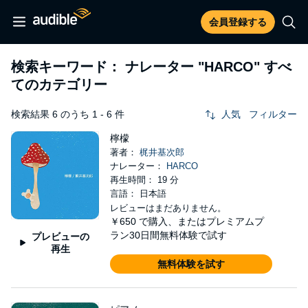
会員登録する
検索キーワード： ナレーター
"HARCO"
すべ
てのカテゴリー
検索結果 6 のうち 1 - 6 件
人気
フィルター
檸檬
著者：
梶井基次郎
ナレーター：
HARCO
再生時間： 19 分
言語： 日本語
レビューはまだありません。
￥650
で購入、またはプレミアムプ
ラン30日間無料体験で試す
プレビューの
再生
無料体験を試す