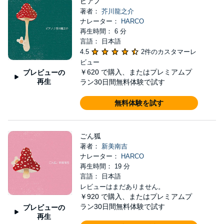
ピアノ
著者：
芥川龍之介
ナレーター：
HARCO
再生時間： 6 分
言語： 日本語
4.5
2件のカスタマーレ
ビュー
￥620
で購入、またはプレミアムプ
プレビューの
再生
ラン30日間無料体験で試す
無料体験を試す
ごん狐
著者：
新美南吉
ナレーター：
HARCO
再生時間： 19 分
言語： 日本語
レビューはまだありません。
￥920
で購入、またはプレミアムプ
ラン30日間無料体験で試す
プレビューの
再生