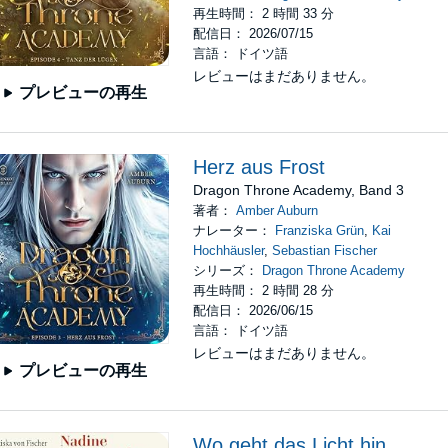
再生時間： 2 時間 33 分
配信日： 2026/07/15
言語： ドイツ語
レビューはまだありません。
プレビューの再生
Herz aus Frost
Dragon Throne Academy, Band 3
著者：
Amber Auburn
ナレーター：
Franziska Grün
,
Kai
Hochhäusler
,
Sebastian Fischer
シリーズ：
Dragon Throne Academy
再生時間： 2 時間 28 分
配信日： 2026/06/15
言語： ドイツ語
レビューはまだありません。
プレビューの再生
Wo geht das Licht hin,