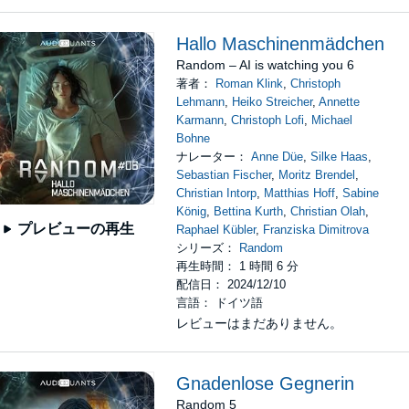
Hallo Maschinenmädchen
Random – AI is watching you 6
著者：
Roman Klink
,
Christoph
Lehmann
,
Heiko Streicher
,
Annette
Karmann
,
Christoph Lofi
,
Michael
Bohne
ナレーター：
Anne Düe
,
Silke Haas
,
Sebastian Fischer
,
Moritz Brendel
,
Christian Intorp
,
Matthias Hoff
,
Sabine
König
,
Bettina Kurth
,
Christian Olah
,
プレビューの再生
Raphael Kübler
,
Franziska Dimitrova
シリーズ：
Random
再生時間： 1 時間 6 分
配信日： 2024/12/10
言語： ドイツ語
レビューはまだありません。
Gnadenlose Gegnerin
Random 5