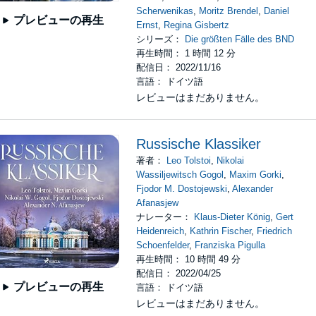
Scherwenikas
,
Moritz Brendel
,
Daniel
プレビューの再生
Ernst
,
Regina Gisbertz
シリーズ：
Die größten Fälle des BND
再生時間： 1 時間 12 分
配信日： 2022/11/16
言語： ドイツ語
レビューはまだありません。
Russische Klassiker
著者：
Leo Tolstoi
,
Nikolai
Wassiljewitsch Gogol
,
Maxim Gorki
,
Fjodor M. Dostojewski
,
Alexander
Afanasjew
ナレーター：
Klaus-Dieter König
,
Gert
Heidenreich
,
Kathrin Fischer
,
Friedrich
Schoenfelder
,
Franziska Pigulla
再生時間： 10 時間 49 分
配信日： 2022/04/25
プレビューの再生
言語： ドイツ語
レビューはまだありません。