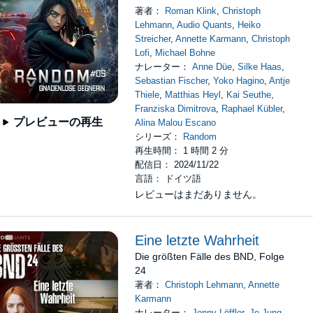
著者：
Roman Klink
,
Christoph
Lehmann
,
Audio Quants
,
Heiko
Streicher
,
Annette Karmann
,
Christoph
Lofi
,
Michael Bohne
ナレーター：
Anne Düe
,
Silke Haas
,
Sebastian Fischer
,
Yoko Hagino
,
Antje
Thiele
,
Matthias Heyl
,
Kai Seuthe
,
Franziska Dimitrova
,
Raphael Kübler
,
プレビューの再生
Alina Malou Escano
シリーズ：
Random
再生時間： 1 時間 2 分
配信日： 2024/11/22
言語： ドイツ語
レビューはまだありません。
Eine letzte Wahrheit
Die größten Fälle des BND, Folge
24
著者：
Christoph Lehmann
,
Annette
Karmann
ナレーター：
Jenny Löffler
,
Jo Jung
,