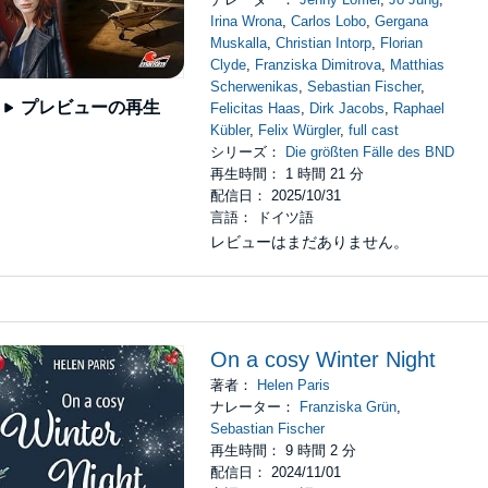
Irina Wrona
,
Carlos Lobo
,
Gergana
Muskalla
,
Christian Intorp
,
Florian
Clyde
,
Franziska Dimitrova
,
Matthias
Scherwenikas
,
Sebastian Fischer
,
プレビューの再生
Felicitas Haas
,
Dirk Jacobs
,
Raphael
Kübler
,
Felix Würgler
,
full cast
シリーズ：
Die größten Fälle des BND
再生時間： 1 時間 21 分
配信日： 2025/10/31
言語： ドイツ語
レビューはまだありません。
On a cosy Winter Night
著者：
Helen Paris
ナレーター：
Franziska Grün
,
Sebastian Fischer
再生時間： 9 時間 2 分
配信日： 2024/11/01