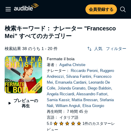
会員登録する
検索キーワード： ナレーター
"Francesco
Mei"
すべてのカテゴリー
検索結果 38 のうち 1 - 20 件
人気
フィルター
Fermate il boia
著者：
Agatha Christie
ナレーター：
Riccardo Peroni
,
Ruggero
Andreozzi
,
Silvana Fantini
,
Francesco
Mei
,
Emanuela Cardani
,
Leonardo De
Colle
,
Jolanda Granato
,
Diego Baldoin
,
Angela Ricciardi
,
Alessandro Fattori
,
Samia Kassir
,
Mattia Bressan
,
Stefania
プレビューの
再生
Nali
,
William Angiuli
,
Elisa Giorgio
再生時間： 7 時間 45 分
言語： イタリア語
5.0
1件のカスタマーレ
ビュー