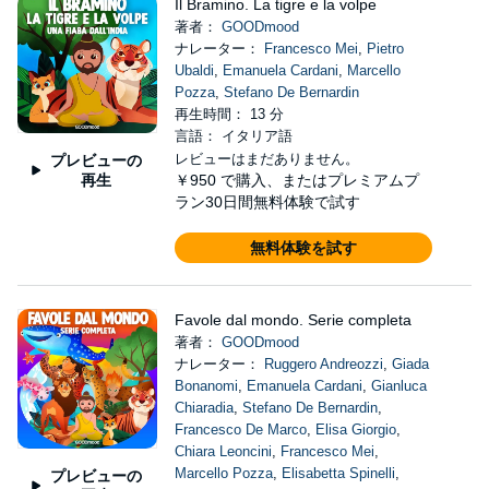
Il Bramino. La tigre e la volpe
著者：
GOODmood
ナレーター：
Francesco Mei
,
Pietro
Ubaldi
,
Emanuela Cardani
,
Marcello
Pozza
,
Stefano De Bernardin
再生時間： 13 分
言語： イタリア語
レビューはまだありません。
プレビューの
再生
￥950
で購入、またはプレミアムプ
ラン30日間無料体験で試す
無料体験を試す
Favole dal mondo. Serie completa
著者：
GOODmood
ナレーター：
Ruggero Andreozzi
,
Giada
Bonanomi
,
Emanuela Cardani
,
Gianluca
Chiaradia
,
Stefano De Bernardin
,
Francesco De Marco
,
Elisa Giorgio
,
Chiara Leoncini
,
Francesco Mei
,
Marcello Pozza
,
Elisabetta Spinelli
,
プレビューの