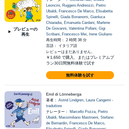
Leoncini
,
Ruggero Andreozzi
,
Pietro
Ubaldi
,
Francesco De Marco
,
Elisabetta
Spinelli
,
Giada Bonanomi
,
Gianluca
Chiaradia
,
Emanuela Cardani
,
Marlene
De Giovanni
,
Valentina Pollani
,
Gigi
プレビューの
再生
Scribani
,
Francesco Mei
,
Irene Giuliano
再生時間： 2 時間 38 分
言語： イタリア語
レビューはまだありません。
￥1,650
で購入、またはプレミアムプ
ラン30日間無料体験で試す
無料体験を試す
Emil di Lönneberga
著者：
Astrid Lindgren
,
Laura Cangemi -
traduttore
ナレーター：
Marcello Pozza
,
Pietro
Ubaldi
,
Massimiliano Mastroeni
,
Stefano
de Bernardin
,
Francesco De Marco
,
Elisabetta Spinelli
,
Giada Bonanomi
,