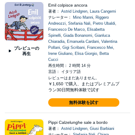
Emil colpisce ancora
著者：
Astrid Lindgren
,
Laura Cangemi
ナレーター：
Mino Manni
,
Riggero
Andreozzi
,
Stefania Nali
,
Pietro Ubaldi
,
Francesco De Marco
,
Elisabetta
Spinelli
,
Giada Bonanomi
,
Gianluca
Chiaradia
,
Emanuela Cardani
,
Valentina
Pollani
,
Gigi Scribani
,
Francesco Mei
,
プレビューの
再生
Irene Giuliano
,
Elisa Giorgio
,
Betta
Cucci
再生時間： 2 時間 14 分
言語： イタリア語
レビューはまだありません。
￥1,650
で購入、またはプレミアムプ
ラン30日間無料体験で試す
無料体験を試す
Pippi Calzelunghe sale a bordo
著者：
Astrid Lindgren
,
Giusi Barbiani
ナレーター：
Stefania Nali
,
Chiara