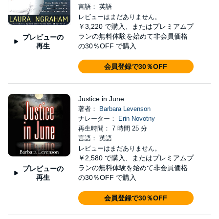
言語： 英語
レビューはまだありません。
￥3,220
で購入、またはプレミアムプ
ランの無料体験を始めて非会員価格
プレビューの
再生
の30％OFF で購入
会員登録で30％OFF
Justice in June
著者：
Barbara Levenson
ナレーター：
Erin Novotny
再生時間： 7 時間 25 分
言語： 英語
レビューはまだありません。
￥2,580
で購入、またはプレミアムプ
ランの無料体験を始めて非会員価格
プレビューの
再生
の30％OFF で購入
会員登録で30％OFF