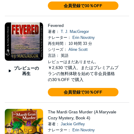
会員登録で30％OFF
Fevered
著者：
T. J. MacGregor
ナレーター：
Erin Novotny
再生時間： 10 時間 33 分
シリーズ：
Aline Scott
言語： 英語
レビューはまだありません。
￥2,630
で購入、またはプレミアムプ
プレビューの
再生
ランの無料体験を始めて非会員価格
の30％OFF で購入
会員登録で30％OFF
The Mardi Gras Murder (A Maryvale
Cozy Mystery, Book 4)
著者：
Jackie Griffey
ナレーター：
Erin Novotny