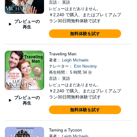
言語： 英語
レビューはまだありません。
￥2,240
で購入、またはプレミアムプ
ラン30日間無料体験で試す
プレビューの
再生
無料体験を試す
Traveling Man
著者：
Leigh Michaels
ナレーター：
Erin Novotny
再生時間： 5 時間 34 分
言語： 英語
レビューはまだありません。
￥2,240
で購入、またはプレミアムプ
ラン30日間無料体験で試す
プレビューの
再生
無料体験を試す
Taming a Tycoon
著者：
Leigh Michaels