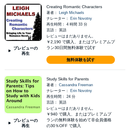
Creating Romantic Characters
著者：
Leigh Michaels
ナレーター：
Erin Novotny
再生時間： 4 時間 33 分
言語： 英語
レビューはまだありません。
￥2,190
で購入、またはプレミアムプ
ラン30日間無料体験で試す
プレビューの
再生
無料体験を試す
Study Skills for Parents
著者：
Cassandra Freeman
ナレーター：
Erin Novotny
再生時間： 24 分
言語： 英語
レビューはまだありません。
￥940
で購入、またはプレミアムプ
ランの無料体験を始めて非会員価格
プレビューの
再生
の30％OFF で購入