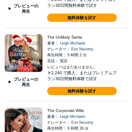
ラン30日間無料体験で試す
プレビューの
再生
無料体験を試す
The Unlikely Santa
著者：
Leigh Michaels
ナレーター：
Erin Novotny
再生時間： 5 時間 2 分
言語： 英語
レビューはまだありません。
￥2,240
で購入、またはプレミアムプ
ラン30日間無料体験で試す
プレビューの
再生
無料体験を試す
The Corporate Wife
著者：
Leigh Michaels
ナレーター：
Erin Novotny
再生時間： 5 時間 26 分