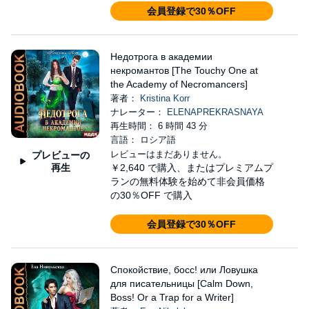
会員登録で30％OFF
Недотрога в академии
некромантов [The Touchy One at
the Academy of Necromancers]
著者：
Kristina Korr
ナレーター：
ELENAPREKRASNAYA
再生時間： 6 時間 43 分
言語： ロシア語
レビューはまだありません。
プレビューの
再生
￥2,640
で購入、またはプレミアムプ
ランの無料体験を始めて非会員価格
の30％OFF で購入
会員登録で30％OFF
Спокойствие, босс! или Ловушка
для писательницы [Calm Down,
Boss! Or a Trap for a Writer]