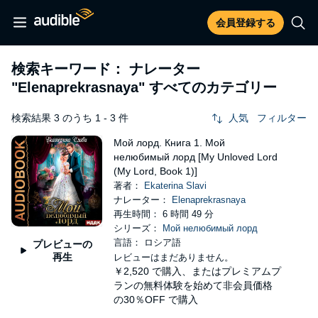
会員登録する
検索キーワード： ナレーター
"Elenaprekrasnaya"
すべてのカテゴリー
検索結果 3 のうち 1 - 3 件
人気
フィルター
Мой лорд. Книга 1. Мой
нелюбимый лорд [My Unloved Lord
(My Lord, Book 1)]
著者：
Ekaterina Slavi
ナレーター：
Elenaprekrasnaya
再生時間： 6 時間 49 分
シリーズ：
Мой нелюбимый лорд
言語： ロシア語
プレビューの
再生
レビューはまだありません。
￥2,520
で購入、またはプレミアムプ
ランの無料体験を始めて非会員価格
の30％OFF で購入