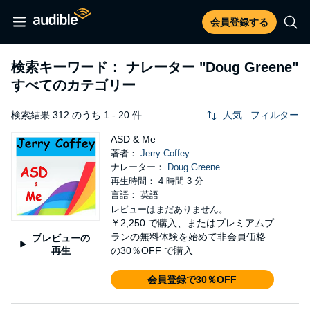
会員登録する
検索キーワード： ナレーター
"Doug Greene"
すべてのカテゴリー
検索結果 312 のうち 1 - 20 件
人気
フィルター
ASD & Me
著者：
Jerry Coffey
ナレーター：
Doug Greene
再生時間： 4 時間 3 分
言語： 英語
レビューはまだありません。
￥2,250
で購入、またはプレミアムプ
ランの無料体験を始めて非会員価格
プレビューの
再生
の30％OFF で購入
会員登録で30％OFF