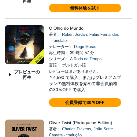
再生
無料体験を試す
O Olho do Mundo
著者：
Robert Jordan
,
Fábio Fernandes
- translator
ナレーター：
Diego Muras
再生時間： 39 時間 57 分
シリーズ：
A Roda do Tempo
言語： ポルトガル語
レビューはまだありません。
プレビューの
再生
￥4,590
で購入、またはプレミアムプ
ランの無料体験を始めて非会員価格
の30％OFF で購入
会員登録で30％OFF
Oliver Twist (Portuguese Edition)
著者：
Charles Dickens
,
João Sette
Camara - tradução