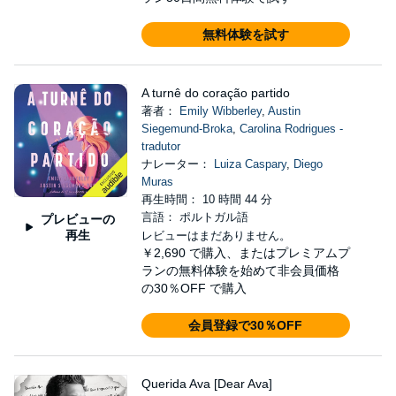
無料体験を試す
A turnê do coração partido
著者：
Emily Wibberley
,
Austin
Siegemund-Broka
,
Carolina Rodrigues -
tradutor
ナレーター：
Luiza Caspary
,
Diego
Muras
再生時間： 10 時間 44 分
言語： ポルトガル語
プレビューの
再生
レビューはまだありません。
￥2,690
で購入、またはプレミアムプ
ランの無料体験を始めて非会員価格
の30％OFF で購入
会員登録で30％OFF
Querida Ava [Dear Ava]