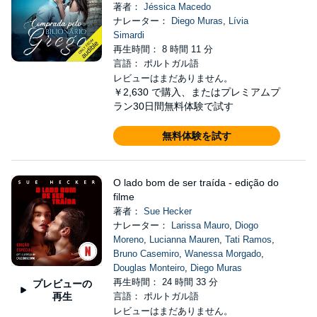
著者：
Jéssica Macedo
ナレーター：
Diego Muras
,
Lívia
Simardi
再生時間： 8 時間 11 分
言語： ポルトガル語
レビューはまだありません。
￥2,630
で購入、またはプレミアムプ
ラン30日間無料体験で試す
無料体験を試す
O lado bom de ser traída - edição do
filme
著者：
Sue Hecker
ナレーター：
Larissa Mauro
,
Diogo
Moreno
,
Lucianna Mauren
,
Tati Ramos
,
Bruno Casemiro
,
Wanessa Morgado
,
Douglas Monteiro
,
Diego Muras
再生時間： 24 時間 33 分
プレビューの
再生
言語： ポルトガル語
レビューはまだありません。