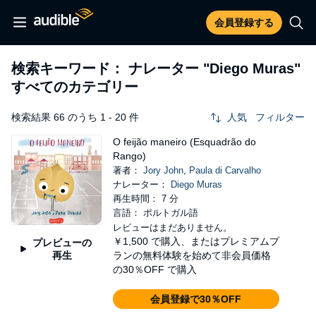
会員登録する
検索キーワード： ナレーター
"Diego Muras"
すべてのカテゴリー
検索結果 66 のうち 1 - 20 件
人気
フィルター
O feijão maneiro (Esquadrão do
Rango)
著者：
Jory John
,
Paula di Carvalho
ナレーター：
Diego Muras
再生時間： 7 分
言語： ポルトガル語
レビューはまだありません。
￥1,500
で購入、またはプレミアムプ
プレビューの
再生
ランの無料体験を始めて非会員価格
の30％OFF で購入
会員登録で30％OFF