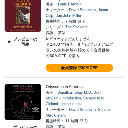
著者：
Louis L'Amour
ナレーター：
David Strathairn
,
Jason
Culp
,
Dan John Miller
再生時間： 7 時間 34 分
シリーズ：
The Sacketts
言語： 英語
レビューはまだありません。
プレビューの
再生
￥2,480
で購入、またはプレミアムプ
ランの無料体験を始めて非会員価格
の30％OFF で購入
会員登録で30％OFF
Odysseus in America
著者：
Jonathan Shay M.D.
,
John
McCain - introduction
,
Senator Max
Cleland - introduction
ナレーター：
David Strathairn
,
Senator
Max Cleland
再生時間： 11 時間 23 分
言語： 英語
プレビューの