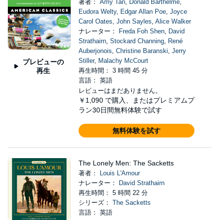
著者：
Amy Tan
,
Donald Barthelme
,
Eudora Welty
,
Edgar Allan Poe
,
Joyce
Carol Oates
,
John Sayles
,
Alice Walker
ナレーター：
Freda Foh Shen
,
David
Strathairn
,
Stockard Channing
,
René
Auberjonois
,
Christine Baranski
,
Jerry
Stiller
,
Malachy McCourt
プレビューの
再生
再生時間： 3 時間 45 分
言語： 英語
レビューはまだありません。
￥1,090
で購入、またはプレミアムプ
ラン30日間無料体験で試す
無料体験を試す
The Lonely Men: The Sacketts
著者：
Louis L'Amour
ナレーター：
David Strathairn
再生時間： 5 時間 22 分
シリーズ：
The Sacketts
言語： 英語