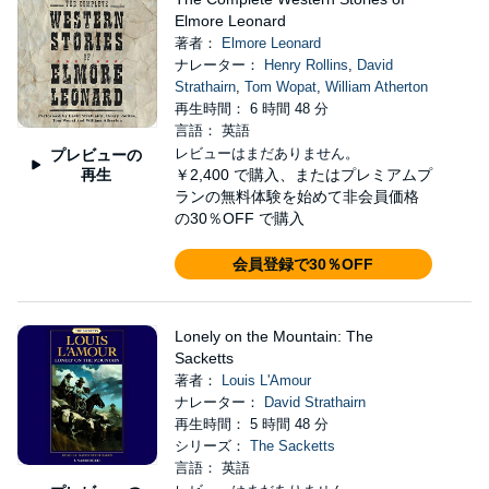
Elmore Leonard
著者：
Elmore Leonard
ナレーター：
Henry Rollins
,
David
Strathairn
,
Tom Wopat
,
William Atherton
再生時間： 6 時間 48 分
言語： 英語
レビューはまだありません。
プレビューの
再生
￥2,400
で購入、またはプレミアムプ
ランの無料体験を始めて非会員価格
の30％OFF で購入
会員登録で30％OFF
Lonely on the Mountain: The
Sacketts
著者：
Louis L'Amour
ナレーター：
David Strathairn
再生時間： 5 時間 48 分
シリーズ：
The Sacketts
言語： 英語