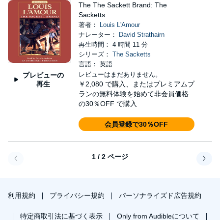
The The Sackett Brand: The
Sacketts
著者：
Louis L'Amour
ナレーター：
David Strathairn
再生時間： 4 時間 11 分
シリーズ：
The Sacketts
言語： 英語
レビューはまだありません。
プレビューの
再生
￥2,080
で購入、またはプレミアムプ
ランの無料体験を始めて非会員価格
の30％OFF で購入
会員登録で30％OFF
1 / 2 ページ
戻る
次へ
利用規約
プライバシー規約
パーソナライズド広告規約
特定商取引法に基づく表示
Only from Audibleについて