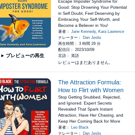
Escape Imposter Syndrome for
Good: Stop Drowning Your Potential
in Self Doubt, Feel Deserving by
Embracing Your Self-Worth, and
Become a Believer in You!
著者：
Jane Kennedy
,
Kara Lawrence
ナレーター：
Dan Jeslis
再生時間： 3 時間 29 分
配信日： 2023/10/09
プレビューの再生
言語： 英語
レビューはまだありません。
The Attraction Formula:
How to Flirt with Women
Stop Getting Snubbed, Rejected,
and Ignored. Expert Secrets
Revealed That Spark Instant
Attraction, Have Her Chasing, and
Keep Her Coming Back for More
著者：
Leo Black
ナレーター：
Dan Jeslis