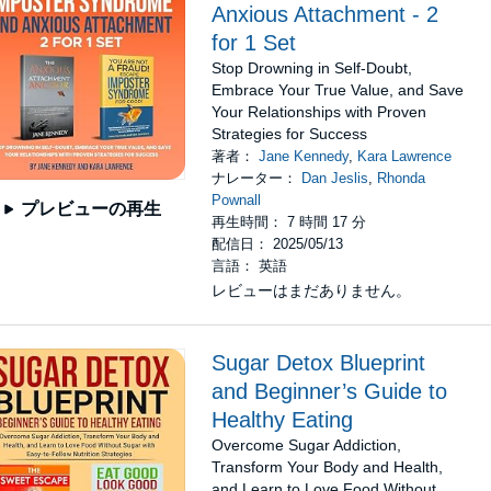
Anxious Attachment - 2
for 1 Set
Stop Drowning in Self-Doubt,
Embrace Your True Value, and Save
Your Relationships with Proven
Strategies for Success
著者：
Jane Kennedy
,
Kara Lawrence
ナレーター：
Dan Jeslis
,
Rhonda
Pownall
プレビューの再生
再生時間： 7 時間 17 分
配信日： 2025/05/13
言語： 英語
レビューはまだありません。
Sugar Detox Blueprint
and Beginner’s Guide to
Healthy Eating
Overcome Sugar Addiction,
Transform Your Body and Health,
and Learn to Love Food Without