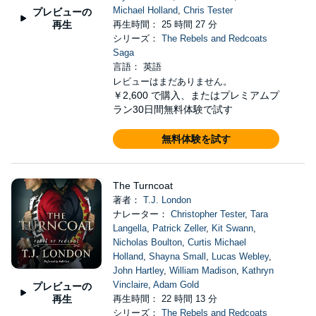
Michael Holland
,
Chris Tester
プレビューの
再生
再生時間： 25 時間 27 分
シリーズ：
The Rebels and Redcoats
Saga
言語： 英語
レビューはまだありません。
￥2,600
で購入、またはプレミアムプ
ラン30日間無料体験で試す
無料体験を試す
The Turncoat
著者：
T.J. London
ナレーター：
Christopher Tester
,
Tara
Langella
,
Patrick Zeller
,
Kit Swann
,
Nicholas Boulton
,
Curtis Michael
Holland
,
Shayna Small
,
Lucas Webley
,
John Hartley
,
William Madison
,
Kathryn
Vinclaire
,
Adam Gold
プレビューの
再生
再生時間： 22 時間 13 分
シリーズ：
The Rebels and Redcoats