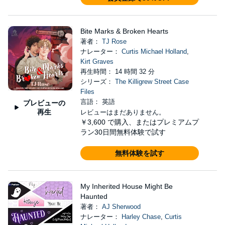
Bite Marks & Broken Hearts
著者：
TJ Rose
ナレーター：
Curtis Michael Holland
,
Kirt Graves
再生時間： 14 時間 32 分
シリーズ：
The Killigrew Street Case
Files
言語： 英語
プレビューの
再生
レビューはまだありません。
￥3,600
で購入、またはプレミアムプ
ラン30日間無料体験で試す
無料体験を試す
My Inherited House Might Be
Haunted
著者：
AJ Sherwood
ナレーター：
Harley Chase
,
Curtis