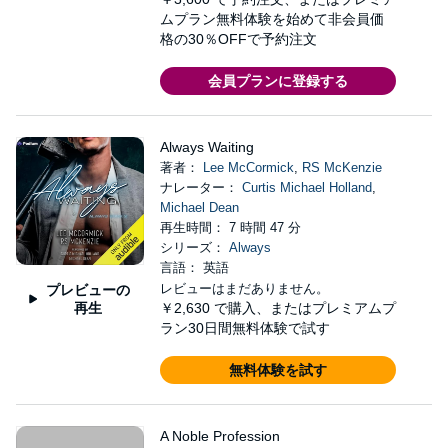
ムプラン無料体験を始めて非会員価
格の30％OFFで予約注文
会員プランに登録する
Always Waiting
著者：
Lee McCormick
,
RS McKenzie
ナレーター：
Curtis Michael Holland
,
Michael Dean
再生時間： 7 時間 47 分
シリーズ：
Always
言語： 英語
レビューはまだありません。
プレビューの
再生
￥2,630
で購入、またはプレミアムプ
ラン30日間無料体験で試す
無料体験を試す
A Noble Profession