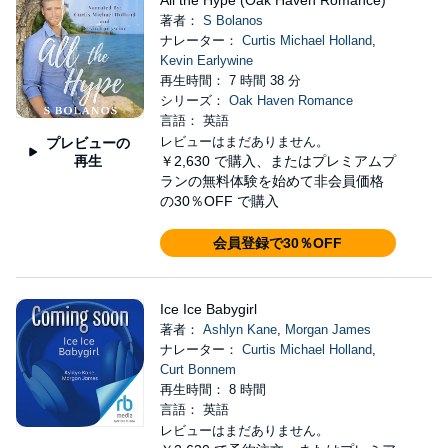
All the Hype (Oak Haven Romance)
著者：
S Bolanos
ナレーター：
Curtis Michael Holland
,
Kevin Earlywine
再生時間： 7 時間 38 分
シリーズ：
Oak Haven Romance
言語： 英語
レビューはまだありません。
プレビューの
再生
￥2,630
で購入、またはプレミアムプ
ランの無料体験を始めて非会員価格
の30％OFF で購入
会員登録で30％OFF
Ice Ice Babygirl
著者：
Ashlyn Kane
,
Morgan James
ナレーター：
Curtis Michael Holland
,
Curt Bonnem
再生時間： 8 時間
言語： 英語
レビューはまだありません。