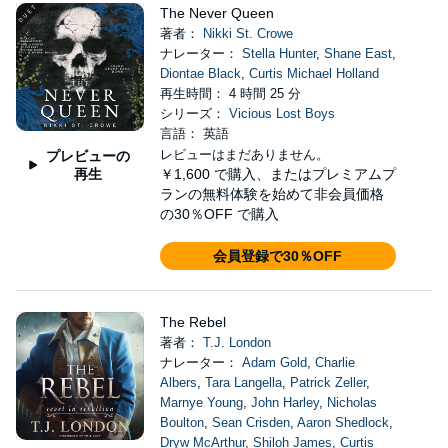
The Never Queen
著者：
Nikki St. Crowe
ナレーター：
Stella Hunter
,
Shane East
,
Diontae Black
,
Curtis Michael Holland
再生時間： 4 時間 25 分
シリーズ：
Vicious Lost Boys
言語： 英語
レビューはまだありません。
プレビューの
再生
￥1,600
で購入、またはプレミアムプ
ランの無料体験を始めて非会員価格
の30％OFF で購入
会員登録で30％OFF
The Rebel
著者：
T.J. London
ナレーター：
Adam Gold
,
Charlie
Albers
,
Tara Langella
,
Patrick Zeller
,
Marnye Young
,
John Harley
,
Nicholas
Boulton
,
Sean Crisden
,
Aaron Shedlock
,
Dryw McArthur
,
Shiloh James
,
Curtis