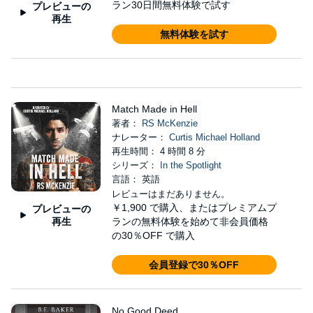
ラン30日間無料体験で試す
プレビューの
再生
無料体験を試す
Match Made in Hell
著者：
RS McKenzie
ナレーター：
Curtis Michael Holland
再生時間： 4 時間 8 分
シリーズ：
In the Spotlight
言語： 英語
レビューはまだありません。
￥1,900
で購入、またはプレミアムプ
プレビューの
再生
ランの無料体験を始めて非会員価格
の30％OFF で購入
会員登録で30％OFF
No Good Deed