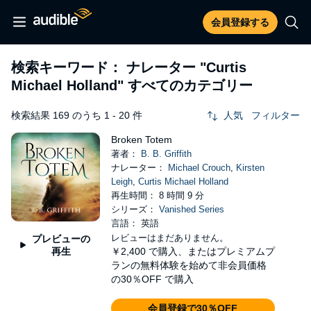
会員登録する
検索キーワード： ナレーター
"Curtis
Michael Holland"
すべてのカテゴリー
検索結果 169 のうち 1 - 20 件
人気
フィルター
Broken Totem
著者：
B. B. Griffith
ナレーター：
Michael Crouch
,
Kirsten
Leigh
,
Curtis Michael Holland
再生時間： 8 時間 9 分
シリーズ：
Vanished Series
言語： 英語
レビューはまだありません。
プレビューの
再生
￥2,400
で購入、またはプレミアムプ
ランの無料体験を始めて非会員価格
の30％OFF で購入
会員登録で30％OFF