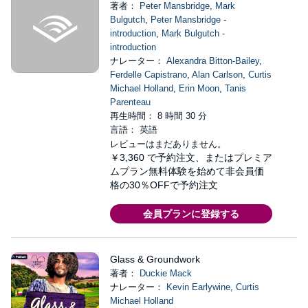
著者：
Peter Mansbridge
,
Mark
Bulgutch
,
Peter Mansbridge -
introduction
,
Mark Bulgutch -
introduction
ナレーター：
Alexandra Bitton-Bailey
,
Ferdelle Capistrano
,
Alan Carlson
,
Curtis
Michael Holland
,
Erin Moon
,
Tanis
Parenteau
再生時間： 8 時間 30 分
言語： 英語
レビューはまだありません。
￥3,360
で予約注文、またはプレミア
ムプラン無料体験を始めて非会員価
格の30％OFFで予約注文
会員プランに登録する
Glass & Groundwork
著者：
Duckie Mack
ナレーター：
Kevin Earlywine
,
Curtis
Michael Holland