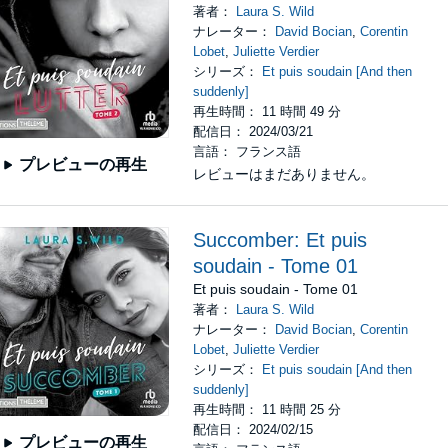
著者：
Laura S. Wild
ナレーター：
David Bocian
,
Corentin
Lobet
,
Juliette Verdier
シリーズ：
Et puis soudain [And then
suddenly]
再生時間： 11 時間 49 分
配信日： 2024/03/21
言語： フランス語
プレビューの再生
レビューはまだありません。
Succomber: Et puis
soudain - Tome 01
Et puis soudain - Tome 01
著者：
Laura S. Wild
ナレーター：
David Bocian
,
Corentin
Lobet
,
Juliette Verdier
シリーズ：
Et puis soudain [And then
suddenly]
再生時間： 11 時間 25 分
配信日： 2024/02/15
プレビューの再生