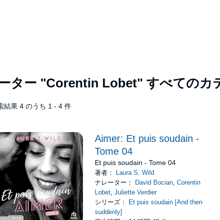
レーター
"Corentin Lobet"
すべてのカ
結果 4 のうち 1 - 4 件
Aimer: Et puis soudain -
Tome 04
Et puis soudain - Tome 04
著者：
Laura S. Wild
ナレーター：
David Bocian
,
Corentin
Lobet
,
Juliette Verdier
シリーズ：
Et puis soudain [And then
suddenly]