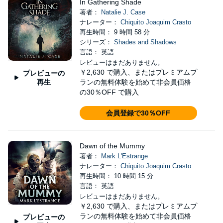
In Gathering Shade
著者：
Natalie J. Case
ナレーター：
Chiquito Joaquim Crasto
再生時間： 9 時間 58 分
シリーズ：
Shades and Shadows
言語： 英語
レビューはまだありません。
￥2,630
で購入、またはプレミアムプ
プレビューの
再生
ランの無料体験を始めて非会員価格
の30％OFF で購入
会員登録で30％OFF
Dawn of the Mummy
著者：
Mark L'Estrange
ナレーター：
Chiquito Joaquim Crasto
再生時間： 10 時間 15 分
言語： 英語
レビューはまだありません。
￥2,630
で購入、またはプレミアムプ
ランの無料体験を始めて非会員価格
プレビューの