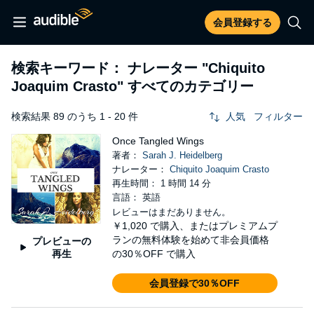
会員登録する
検索キーワード： ナレーター
"Chiquito
Joaquim Crasto"
すべてのカテゴリー
検索結果 89 のうち 1 - 20 件
人気
フィルター
Once Tangled Wings
著者：
Sarah J. Heidelberg
ナレーター：
Chiquito Joaquim Crasto
再生時間： 1 時間 14 分
言語： 英語
レビューはまだありません。
￥1,020
で購入、またはプレミアムプ
ランの無料体験を始めて非会員価格
プレビューの
再生
の30％OFF で購入
会員登録で30％OFF