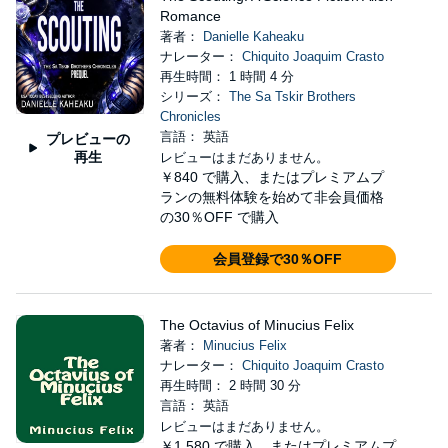
Romance
著者：
Danielle Kaheaku
ナレーター：
Chiquito Joaquim Crasto
再生時間： 1 時間 4 分
シリーズ：
The Sa Tskir Brothers
Chronicles
言語： 英語
プレビューの
再生
レビューはまだありません。
￥840
で購入、またはプレミアムプ
ランの無料体験を始めて非会員価格
の30％OFF で購入
会員登録で30％OFF
The Octavius of Minucius Felix
著者：
Minucius Felix
ナレーター：
Chiquito Joaquim Crasto
再生時間： 2 時間 30 分
言語： 英語
レビューはまだありません。
￥1,580
で購入、またはプレミアムプ