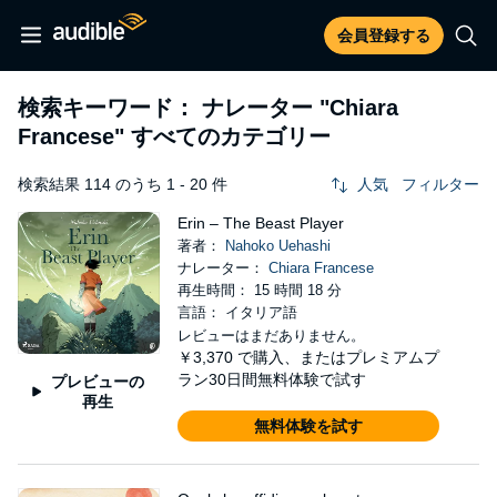
会員登録する
検索キーワード： ナレーター
"Chiara
Francese"
すべてのカテゴリー
検索結果 114 のうち 1 - 20 件
人気
フィルター
Erin – The Beast Player
著者：
Nahoko Uehashi
ナレーター：
Chiara Francese
再生時間： 15 時間 18 分
言語： イタリア語
レビューはまだありません。
￥3,370
で購入、またはプレミアムプ
ラン30日間無料体験で試す
プレビューの
再生
無料体験を試す