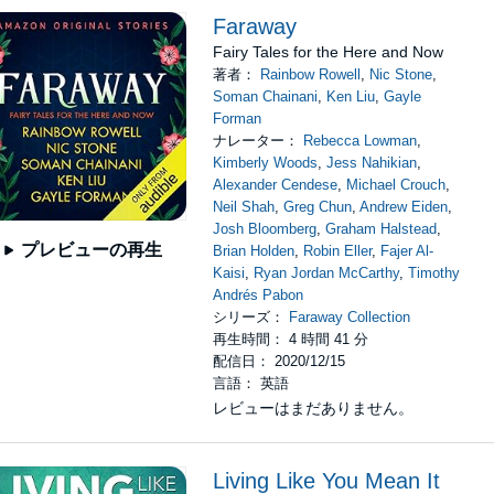
Faraway
Fairy Tales for the Here and Now
著者：
Rainbow Rowell
,
Nic Stone
,
Soman Chainani
,
Ken Liu
,
Gayle
Forman
ナレーター：
Rebecca Lowman
,
Kimberly Woods
,
Jess Nahikian
,
Alexander Cendese
,
Michael Crouch
,
Neil Shah
,
Greg Chun
,
Andrew Eiden
,
Josh Bloomberg
,
Graham Halstead
,
プレビューの再生
Brian Holden
,
Robin Eller
,
Fajer Al-
Kaisi
,
Ryan Jordan McCarthy
,
Timothy
Andrés Pabon
シリーズ：
Faraway Collection
再生時間： 4 時間 41 分
配信日： 2020/12/15
言語： 英語
レビューはまだありません。
Living Like You Mean It