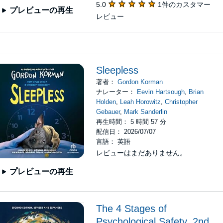
5.0
1件のカスタマー
プレビューの再生
レビュー
Sleepless
著者：
Gordon Korman
ナレーター：
Eevin Hartsough
,
Brian
Holden
,
Leah Horowitz
,
Christopher
Gebauer
,
Mark Sanderlin
再生時間： 5 時間 57 分
配信日： 2026/07/07
言語： 英語
レビューはまだありません。
プレビューの再生
The 4 Stages of
Psychological Safety, 2nd