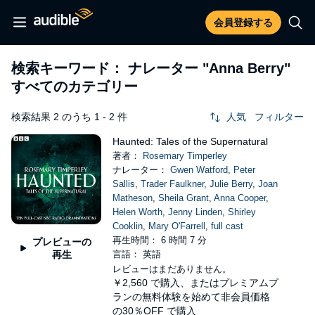
会員登録する
検索キーワード： ナレーター
"Anna Berry"
すべてのカテゴリー
検索結果 2 のうち 1 - 2 件
人気
フィルター
Haunted: Tales of the Supernatural
著者：
Rosemary Timperley
ナレーター：
Gwen Watford
,
Peter
Sallis
,
Trader Faulkner
,
Julie Berry
,
Joan
Matheson
,
Sheila Grant
,
Anna Cooper
,
Helen Worth
,
Jenny Linden
,
Shirley
Cooklin
,
Mary O'Farrell
,
full cast
再生時間： 6 時間 7 分
プレビューの
再生
言語： 英語
レビューはまだありません。
￥2,560
で購入、またはプレミアムプ
ランの無料体験を始めて非会員価格
の30％OFF で購入