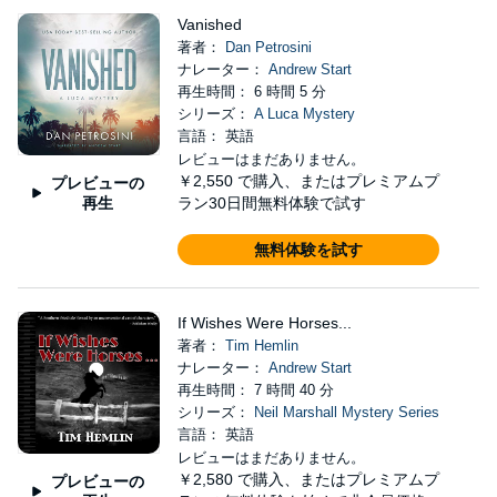
Vanished
著者：
Dan Petrosini
ナレーター：
Andrew Start
再生時間： 6 時間 5 分
シリーズ：
A Luca Mystery
言語： 英語
レビューはまだありません。
￥2,550
で購入、またはプレミアムプ
プレビューの
再生
ラン30日間無料体験で試す
無料体験を試す
If Wishes Were Horses...
著者：
Tim Hemlin
ナレーター：
Andrew Start
再生時間： 7 時間 40 分
シリーズ：
Neil Marshall Mystery Series
言語： 英語
レビューはまだありません。
￥2,580
で購入、またはプレミアムプ
プレビューの