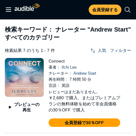
会員登録する
検索キーワード： ナレーター
"Andrew Start"
すべてのカテゴリー
検索結果 7 のうち 1 - 7 件
人気
フィルター
Connect
著者：
Ilchi Lee
ナレーター：
Andrew Start
再生時間： 7 時間 50 分
言語： 英語
レビューはまだありません。
￥2,680
で購入、またはプレミアムプ
ランの無料体験を始めて非会員価格
プレビューの
再生
の30％OFF で購入
会員登録で30％OFF