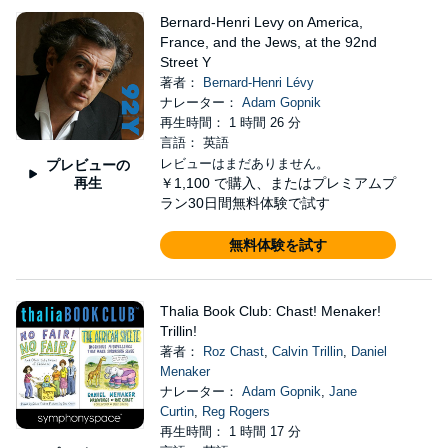
Bernard-Henri Levy on America,
France, and the Jews, at the 92nd
Street Y
著者：
Bernard-Henri Lévy
ナレーター：
Adam Gopnik
再生時間： 1 時間 26 分
言語： 英語
レビューはまだありません。
プレビューの
再生
￥1,100
で購入、またはプレミアムプ
ラン30日間無料体験で試す
無料体験を試す
Thalia Book Club: Chast! Menaker!
Trillin!
著者：
Roz Chast
,
Calvin Trillin
,
Daniel
Menaker
ナレーター：
Adam Gopnik
,
Jane
Curtin
,
Reg Rogers
再生時間： 1 時間 17 分