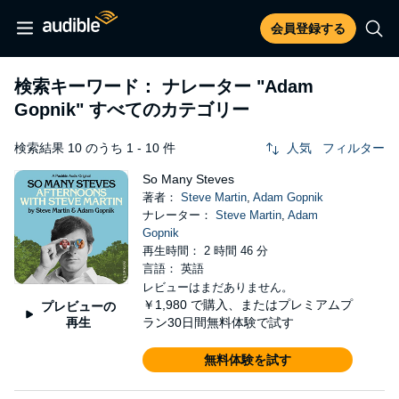
会員登録する
検索キーワード： ナレーター
"Adam
Gopnik"
すべてのカテゴリー
検索結果 10 のうち 1 - 10 件
人気
フィルター
So Many Steves
著者：
Steve Martin
,
Adam Gopnik
ナレーター：
Steve Martin
,
Adam
Gopnik
再生時間： 2 時間 46 分
言語： 英語
レビューはまだありません。
￥1,980
で購入、またはプレミアムプ
プレビューの
再生
ラン30日間無料体験で試す
無料体験を試す