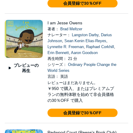
会員登録で30％OFF
I am Jesse Owens
著者：
Brad Meltzer
ナレーター：
Langston Darby
,
Darius
Johnson
,
Sean Kenin Elias-Reyes
,
Lynnette R. Freeman
,
Raphael Corkhill
,
Erin Bennett
,
Aaron Goodson
再生時間： 21 分
シリーズ：
Ordinary People Change the
プレビューの
再生
World Series
言語： 英語
レビューはまだありません。
￥950
で購入、またはプレミアムプ
ランの無料体験を始めて非会員価格
の30％OFF で購入
会員登録で30％OFF
Redwood Court (Reese's Book Club)