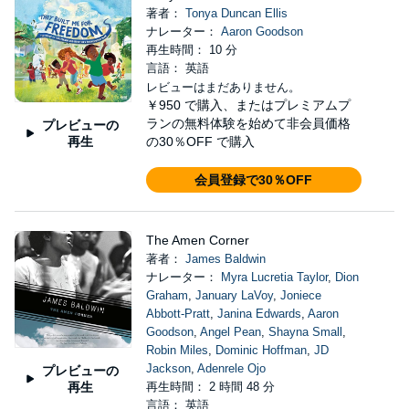
著者：
Tonya Duncan Ellis
ナレーター：
Aaron Goodson
再生時間： 10 分
言語： 英語
レビューはまだありません。
￥950
で購入、またはプレミアムプ
ランの無料体験を始めて非会員価格
プレビューの
再生
の30％OFF で購入
会員登録で30％OFF
The Amen Corner
著者：
James Baldwin
ナレーター：
Myra Lucretia Taylor
,
Dion
Graham
,
January LaVoy
,
Joniece
Abbott-Pratt
,
Janina Edwards
,
Aaron
Goodson
,
Angel Pean
,
Shayna Small
,
Robin Miles
,
Dominic Hoffman
,
JD
Jackson
,
Adenrele Ojo
プレビューの
再生
再生時間： 2 時間 48 分
言語： 英語