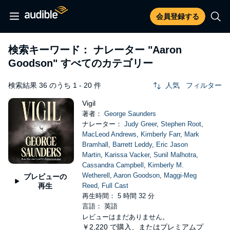
会員登録する
検索キーワード： ナレーター
"Aaron
Goodson"
すべてのカテゴリー
検索結果 36 のうち 1 - 20 件
人気
フィルター
Vigil
著者：
George Saunders
ナレーター：
Judy Greer
,
Stephen Root
,
MacLeod Andrews
,
Kimberly Farr
,
Mark
Bramhall
,
Barrett Leddy
,
Eric Jason
Martin
,
Karissa Vacker
,
Sunil Malhotra
,
Cassandra Campbell
,
Kimberly M.
Wetherell
,
Aaron Goodson
,
Maggi-Meg
プレビューの
再生
Reed
,
Full Cast
再生時間： 5 時間 32 分
言語： 英語
レビューはまだありません。
￥2,220
で購入、またはプレミアムプ