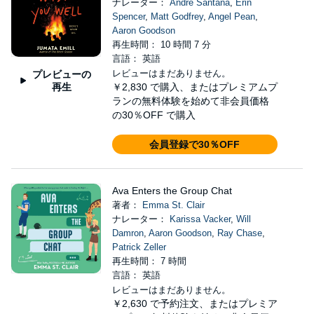
ナレーター：
André Santana
,
Erin
Spencer
,
Matt Godfrey
,
Angel Pean
,
Aaron Goodson
再生時間： 10 時間 7 分
言語： 英語
レビューはまだありません。
プレビューの
再生
￥2,830
で購入、またはプレミアムプ
ランの無料体験を始めて非会員価格
の30％OFF で購入
会員登録で30％OFF
Ava Enters the Group Chat
著者：
Emma St. Clair
ナレーター：
Karissa Vacker
,
Will
Damron
,
Aaron Goodson
,
Ray Chase
,
Patrick Zeller
再生時間： 7 時間
言語： 英語
レビューはまだありません。
￥2,630
で予約注文、またはプレミア