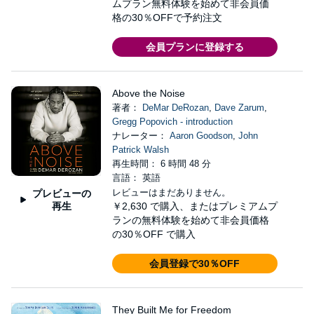
ムプラン無料体験を始めて非会員価
格の30％OFFで予約注文
会員プランに登録する
Above the Noise
著者：
DeMar DeRozan
,
Dave Zarum
,
Gregg Popovich - introduction
ナレーター：
Aaron Goodson
,
John
Patrick Walsh
再生時間： 6 時間 48 分
言語： 英語
レビューはまだありません。
プレビューの
再生
￥2,630
で購入、またはプレミアムプ
ランの無料体験を始めて非会員価格
の30％OFF で購入
会員登録で30％OFF
They Built Me for Freedom