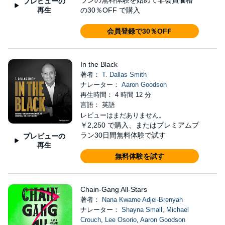
ランの無料体験を始めて非会員価格
プレビューの
再生
の30％OFF で購入
会員登録で30％OFF
In the Black
著者：
T. Dallas Smith
ナレーター：
Aaron Goodson
再生時間： 4 時間 12 分
言語： 英語
レビューはまだありません。
￥2,250
で購入、またはプレミアムプ
ラン30日間無料体験で試す
プレビューの
再生
無料体験を試す
Chain-Gang All-Stars
著者：
Nana Kwame Adjei-Brenyah
ナレーター：
Shayna Small
,
Michael
Crouch
,
Lee Osorio
,
Aaron Goodson