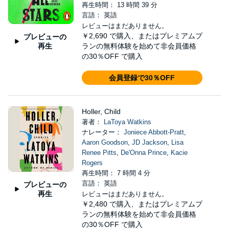
再生時間： 13 時間 39 分
言語： 英語
レビューはまだありません。
￥2,690
で購入、またはプレミアムプ
プレビューの
再生
ランの無料体験を始めて非会員価格
の30％OFF で購入
会員登録で30％OFF
Holler, Child
著者：
LaToya Watkins
ナレーター：
Joniece Abbott-Pratt
,
Aaron Goodson
,
JD Jackson
,
Lisa
Renee Pitts
,
De'Onna Prince
,
Kacie
Rogers
再生時間： 7 時間 4 分
言語： 英語
プレビューの
再生
レビューはまだありません。
￥2,480
で購入、またはプレミアムプ
ランの無料体験を始めて非会員価格
の30％OFF で購入