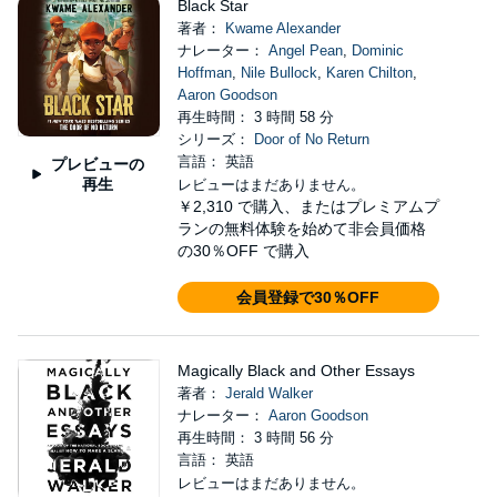
Black Star
著者：
Kwame Alexander
ナレーター：
Angel Pean
,
Dominic
Hoffman
,
Nile Bullock
,
Karen Chilton
,
Aaron Goodson
再生時間： 3 時間 58 分
シリーズ：
Door of No Return
言語： 英語
プレビューの
再生
レビューはまだありません。
￥2,310
で購入、またはプレミアムプ
ランの無料体験を始めて非会員価格
の30％OFF で購入
会員登録で30％OFF
Magically Black and Other Essays
著者：
Jerald Walker
ナレーター：
Aaron Goodson
再生時間： 3 時間 56 分
言語： 英語
レビューはまだありません。