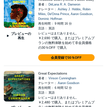
著者：
DéLana R. A. Dameron
ナレーター：
Ashley J. Hobbs
,
Robin
Miles
,
De'Onna Prince
,
Aaron Goodson
,
Dominic Hoffman
再生時間： 9 時間 16 分
言語： 英語
レビューはまだありません。
プレビューの
再生
￥2,690
で購入、またはプレミアムプ
ランの無料体験を始めて非会員価格
の30％OFF で購入
会員登録で30％OFF
Great Expectations
著者：
Vinson Cunningham
ナレーター：
Aaron Goodson
再生時間： 6 時間 52 分
言語： 英語
レビューはまだありません。
￥2,480
で購入、またはプレミアムプ