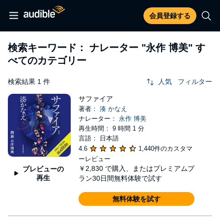
会員登録する
検索キーワード： ナレーター
"永作 博美"
す
べてのカテゴリー
検索結果 1 件
人気
フィルター
サファイア
著者：
湊 かなえ
ナレーター：
永作 博美
再生時間： 9 時間 1 分
言語： 日本語
4.6
1,440件のカスタマ
ーレビュー
￥2,830
で購入、またはプレミアムプ
プレビューの
再生
ラン30日間無料体験で試す
無料体験を試す