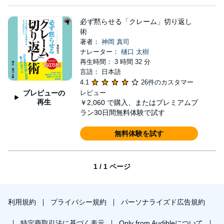
必ず黙らせる「クレーム」切り返し
術
著者：
神岡 真司
ナレーター：
樋口 太樹
再生時間： 3 時間 32 分
言語： 日本語
4.1
26件のカスタマー
プレビューの
レビュー
再生
￥2,060
で購入、またはプレミアムプ
ラン30日間無料体験で試す
無料体験を試す
1 / 1 ページ
利用規約
プライバシー規約
パーソナライズド広告規約
特定商取引法に基づく表示
Only from Audibleについて