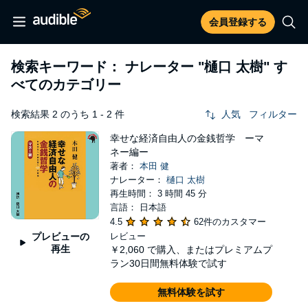
会員登録する
検索キーワード： ナレーター
"樋口 太樹"
す
べてのカテゴリー
検索結果 2 のうち 1 - 2 件
人気
フィルター
幸せな経済自由人の金銭哲学 ーマ
ネー編ー
著者：
本田 健
ナレーター：
樋口 太樹
再生時間： 3 時間 45 分
言語： 日本語
4.5
62件のカスタマー
プレビューの
レビュー
再生
￥2,060
で購入、またはプレミアムプ
ラン30日間無料体験で試す
無料体験を試す