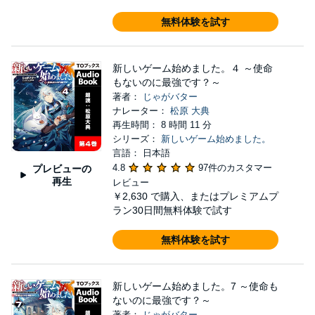
無料体験を試す
新しいゲーム始めました。４ ～使命
もないのに最強です？～
著者：
じゃがバター
ナレーター：
松原 大典
再生時間： 8 時間 11 分
シリーズ：
新しいゲーム始めました。
言語： 日本語
4.8
97件のカスタマー
プレビューの
再生
レビュー
￥2,630
で購入、またはプレミアムプ
ラン30日間無料体験で試す
無料体験を試す
新しいゲーム始めました。7 ～使命も
ないのに最強です？～
著者：
じゃがバター