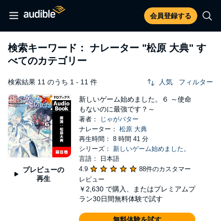
会員登録する
検索キーワード： ナレーター
"松原 大典"
す
べてのカテゴリー
検索結果 11 のうち 1 - 11 件
人気
フィルター
新しいゲーム始めました。６ ～使命
もないのに最強です？～
著者：
じゃがバター
ナレーター：
松原 大典
再生時間： 8 時間 41 分
シリーズ：
新しいゲーム始めました。
言語： 日本語
4.9
88件のカスタマー
プレビューの
再生
レビュー
￥2,630
で購入、またはプレミアムプ
ラン30日間無料体験で試す
無料体験を試す