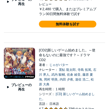
再生
レビュー
￥2,480
で購入、またはプレミアムプ
ラン30日間無料体験で試す
無料体験を試す
[CD2]新しいゲーム始めました。～使
命もないのに最強です？～ドラマ
CD2
著者：
じゃがバター
ナレーター：
置鮎 龍太郎
,
寺島 拓篤
,
石
川 界人
,
武内 駿輔
,
佐倉 綾音
,
藤原 夏
海
,
岡村 明美
,
内田 夕夜
,
遊佐 浩二
,
松
原 大典
プレビューの
再生
再生時間： 1 時間
シリーズ：
[CD] 新しいゲーム始めまし
た。
言語： 日本語
4.7
33件のカスタマー