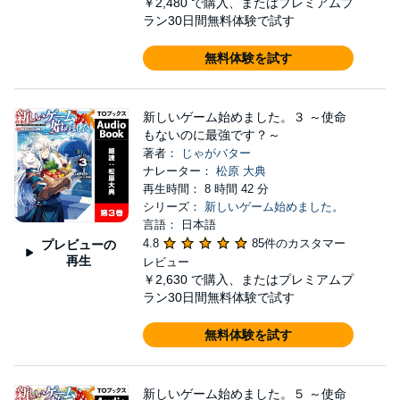
￥2,480
で購入、またはプレミアムプ
ラン30日間無料体験で試す
無料体験を試す
新しいゲーム始めました。３ ～使命
もないのに最強です？～
著者：
じゃがバター
ナレーター：
松原 大典
再生時間： 8 時間 42 分
シリーズ：
新しいゲーム始めました。
言語： 日本語
4.8
85件のカスタマー
プレビューの
再生
レビュー
￥2,630
で購入、またはプレミアムプ
ラン30日間無料体験で試す
無料体験を試す
新しいゲーム始めました。５ ～使命