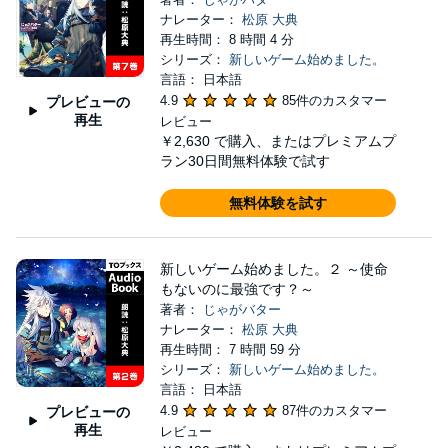
ナレーター：
松原 大典
再生時間： 8 時間 4 分
シリーズ：
新しいゲーム始めました。
言語： 日本語
4.9
85件のカスタマー
プレビューの
再生
レビュー
￥2,630
で購入、またはプレミアムプ
ラン30日間無料体験で試す
無料体験を試す
新しいゲーム始めました。２ ～使命
もないのに最強です？～
著者：
じゃがバター
ナレーター：
松原 大典
再生時間： 7 時間 59 分
シリーズ：
新しいゲーム始めました。
言語： 日本語
4.9
87件のカスタマー
プレビューの
再生
レビュー