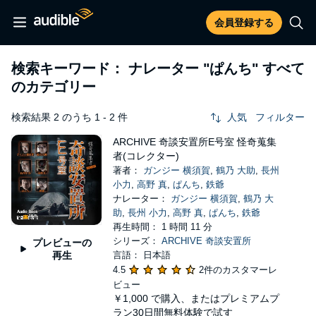
会員登録する
検索キーワード： ナレーター
"ぱんち"
すべて
のカテゴリー
検索結果 2 のうち 1 - 2 件
人気
フィルター
ARCHIVE 奇談安置所E号室 怪奇蒐集
者(コレクター)
著者：
ガンジー 横須賀
,
鶴乃 大助
,
長州
小力
,
高野 真
,
ぱんち
,
鉄爺
ナレーター：
ガンジー 横須賀
,
鶴乃 大
助
,
長州 小力
,
高野 真
,
ぱんち
,
鉄爺
再生時間： 1 時間 11 分
シリーズ：
ARCHIVE 奇談安置所
プレビューの
再生
言語： 日本語
4.5
2件のカスタマーレ
ビュー
￥1,000
で購入、またはプレミアムプ
ラン30日間無料体験で試す