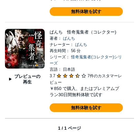
無料体験を試す
ぱんち 怪奇蒐集者（コレクター)
著者：
ぱんち
ナレーター：
ぱんち
再生時間： 56 分
シリーズ：
怪奇蒐集者(コレクター)シリ
ーズ
言語： 日本語
3.7
7件のカスタマーレ
プレビューの
再生
ビュー
￥850
で購入、またはプレミアムプ
ラン30日間無料体験で試す
無料体験を試す
1 / 1 ページ